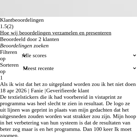
Klantbeoordelingen
2
1.5
(
2
)
klantbeoordelingen
Hoe wij beoordelingen verzamelen en presenteren
Beoordeeld door 2 klanten
Mijn
zoekopdrachten
Filteren
op
Sorteren
op
1
Als ik wist dat het zo uitgepland worden zou ik het niet doen
18 apr 2026
|
Fanie
|
Geverifieerde klant
De textielstickers die ik had voorbereid in vistaprint ze
programma was heel slecht te zien in resultaat. De logo ze
uit lijnen was geprint in plaats van mijn gedachten dat het
uitgesneden zouden worden wat strakker zou zijn. Mijn hoop
in het verbetering van hun systeem is dat de resultaten van
beter zeg maar is en het programma. Dan 100 keer Ik moet
zoomen.