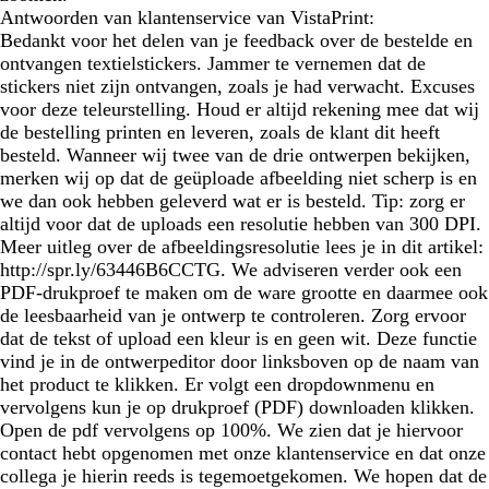
Antwoorden van klantenservice van VistaPrint:
Bedankt voor het delen van je feedback over de bestelde en
ontvangen textielstickers. Jammer te vernemen dat de
stickers niet zijn ontvangen, zoals je had verwacht. Excuses
voor deze teleurstelling. Houd er altijd rekening mee dat wij
de bestelling printen en leveren, zoals de klant dit heeft
besteld. Wanneer wij twee van de drie ontwerpen bekijken,
merken wij op dat de geüploade afbeelding niet scherp is en
we dan ook hebben geleverd wat er is besteld. Tip: zorg er
altijd voor dat de uploads een resolutie hebben van 300 DPI.
Meer uitleg over de afbeeldingsresolutie lees je in dit artikel:
http://spr.ly/63446B6CCTG. We adviseren verder ook een
PDF-drukproef te maken om de ware grootte en daarmee ook
de leesbaarheid van je ontwerp te controleren. Zorg ervoor
dat de tekst of upload een kleur is en geen wit. Deze functie
vind je in de ontwerpeditor door linksboven op de naam van
het product te klikken. Er volgt een dropdownmenu en
vervolgens kun je op drukproef (PDF) downloaden klikken.
Open de pdf vervolgens op 100%. We zien dat je hiervoor
contact hebt opgenomen met onze klantenservice en dat onze
collega je hierin reeds is tegemoetgekomen. We hopen dat de