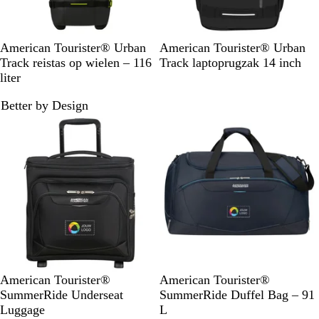
Z
B
M
A
American Tourister® Urban
American Tourister® Urban
w
e
a
s
Track reistas op wielen – 116
Track laptoprugzak 14 inch
a
i
r
f
liter
r
g
i
a
Better by Design
t
e
n
l
Niet op voorraad
Niet op voorraad
/
/
e
t
l
O
b
z
i
r
l
w
m
a
a
a
o
n
u
r
e
j
w
t
n
e
/
o
r
a
n
Z
M
American Tourister®
American Tourister®
j
w
a
SummerRide Underseat
SummerRide Duffel Bag – 91
e
a
r
Luggage
L