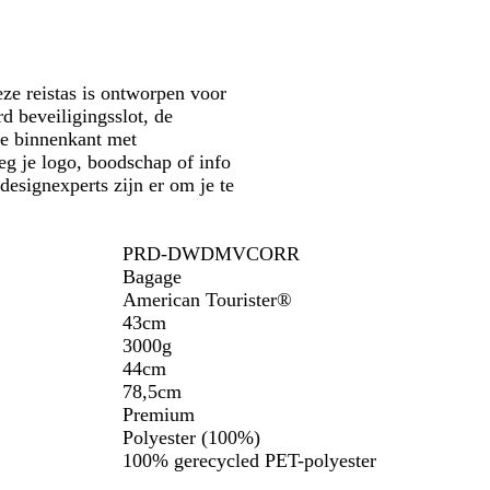
a
k
l
e
t
r
z
k
ze reistas is ontworpen voor
w
a
rd beveiligingsslot, de
a
k
me binnenkant met
r
i
eg je logo, boodschap of info
t
designexperts zijn er om je te
PRD-DWDMVCORR
Bagage
American Tourister®
43cm
3000g
44cm
78,5cm
Premium
Polyester (100%)
100% gerecycled PET-polyester