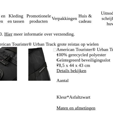
Uitnod
 en
Kleding
Promotionele
Huis &
Verpakkingen
schrij
en
en tassen
producten
cadeau
huw
50.
Hier
meer informatie over verzending.
rican Tourister® Urban Track grote reistas op wielen
Zoombare
Gezoomd
Gebruik
Klik
Zoombare
Gezoomd
Gebruik
Klik
American Tourister® Urban Tra
afbeelding
tot
plus-
om
afbeelding
tot
plus-
om
100% gerecycled polyester
minimum
en
uit
minimum
en
uit
Geïntegreerd beveiligingsslot
mintoetsen
te
mintoetsen
te
78,5 x 44 x 43 cm
om
vouwen
om
vouwen
Details bekijken
te
te
Aantal
zoomen
zoomen
en
en
pijltjestoetsen
pijltjestoetsen
om
om
Kleur
*
Asfaltzwart
te
te
A
D
zwenken
zwenken
s
o
Maten en afmetingen
f
n