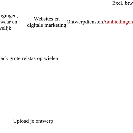
Incl. btw
Excl. btw
igingen,
Websites en
fwaar en
Ontwerpdiensten
Aanbiedinge
digitale marketing
elijk
ck grote reistas op wielen
Upload je ontwerp