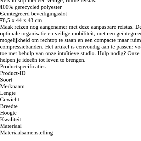
Reis in stijl met een veilige, ruime reistas.
100% gerecycled polyester
Geïntegreerd beveiligingsslot
78,5 x 44 x 43 cm
Maak reizen nog aangenamer met deze aanpasbare reistas. De
optimale organisatie en veilige mobiliteit, met een geïntegree
mogelijkheid om rechtop te staan en een compacte maar rui
compressiebanden. Het artikel is eenvoudig aan te passen: vo
toe met behulp van onze intuïtieve studio. Hulp nodig? Onze 
helpen je ideeën tot leven te brengen.
Productspecificaties
Product-ID
Soort
Merknaam
Lengte
Gewicht
Breedte
Hoogte
Kwaliteit
Materiaal
Materiaalsamenstelling