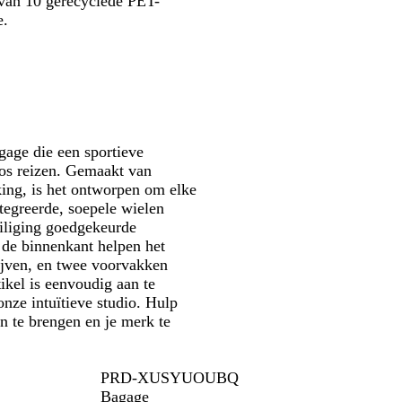
 van 10 gerecyclede PET-
t
n
e
e.
/
e
/
l
b
O
i
l
r
m
a
a
o
u
n
e
w
j
n
/
e
gage die een sportieve
o
oos reizen. Gemaakt van
r
king, is het ontworpen om elke
a
tegreerde, soepele wielen
n
eiliging goedgekeurde
j
 de binnenkant helpen het
e
lijven, en twee voorvakken
ikel is eenvoudig aan te
nze intuïtieve studio. Hulp
n te brengen en je merk te
PRD-XUSYUOUBQ
Bagage