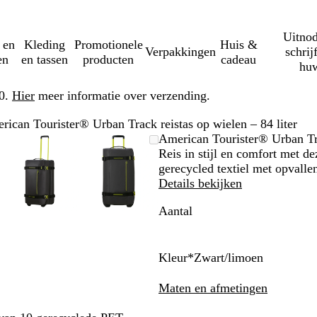
Uitnod
 en
Kleding
Promotionele
Huis &
Verpakkingen
schrij
en
en tassen
producten
cadeau
huw
50.
Hier
meer informatie over verzending.
rican Tourister® Urban Track reistas op wielen – 84 liter
re
md
k
Zoombare
Gezoomd
Gebruik
Klik
Zoombare
Gezoomd
Gebruik
Klik
American Tourister® Urban Tra
ing
afbeelding
tot
plus-
om
afbeelding
tot
plus-
om
Reis in stijl en comfort met d
um
minimum
en
uit
minimum
en
uit
gerecycled textiel met opvalle
sen
mintoetsen
te
mintoetsen
te
Details bekijken
om
vouwen
om
vouwen
Aantal
te
te
zoomen
zoomen
en
en
toetsen
pijltjestoetsen
pijltjestoetsen
Kleur
*
Zwart/limoen
om
om
Z
M
B
te
te
w
a
e
Maten en afmetingen
n
zwenken
zwenken
a
r
i
r
i
g