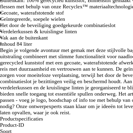
Buitenkant: 100% gerecycled kunststof, Binnenstof gemaakt
flessen met behulp van onze Recyclex™ materiaaltechnologi
Gecoate, waterafstotende stof
Geïntegreerde, soepele wielen
Het door de beveiliging goedgekeurde combinatieslot
Verdelerkussen & kruislingse linten
Vak aan de buitenkant
Inhoud 84 liter
Begin je volgende avontuur met gemak met deze stijlvolle ba
uitstraling combineert met slimme functionaliteit voor naadl
gerecycled kunststof met een gecoate, waterafstotende afwer
reis met duurzaamheid en vertrouwen aan te kunnen. De geïn
zorgen voor moeiteloze verplaatsing, terwijl het door de bev
combinatieslot je bezittingen veilig en beschermd houdt. Aan
verdelerkussen en de kruislingse linten je georganiseerd te b
bieden snelle toegang tot essentiële spullen onderweg. Het art
passen - voeg je logo, boodschap of info toe met behulp van o
nodig? Onze ontwerpexperts staan klaar om je ideeën tot leve
laten opvallen, waar je ook reist.
Productspecificaties
Product-ID
Soort