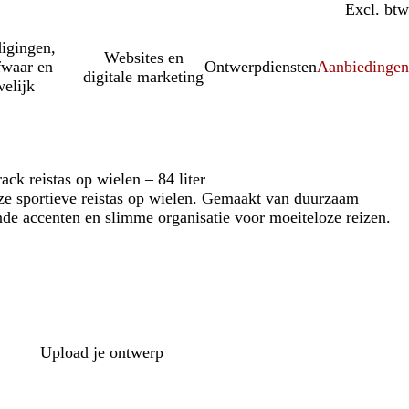
Incl. btw
Excl. btw
igingen,
Websites en
fwaar en
Ontwerpdiensten
Aanbiedinge
digitale marketing
elijk
ck reistas op wielen – 84 liter
eze sportieve reistas op wielen. Gemaakt van duurzaam
nde accenten en slimme organisatie voor moeiteloze reizen.
Upload je ontwerp