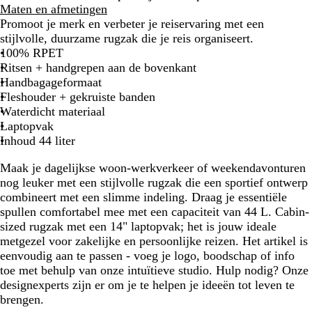
o
s
Maten en afmetingen
n
f
Promoot je merk en verbeter je reiservaring met een
k
a
stijlvolle, duurzame rugzak die je reis organiseert.
e
l
100% RPET
r
t
Ritsen + handgrepen aan de bovenkant
k
z
Handbagageformaat
a
w
Fleshouder + gekruiste banden
k
a
Waterdicht materiaal
i
r
Laptopvak
t
Inhoud 44 liter
Maak je dagelijkse woon-werkverkeer of weekendavonturen
nog leuker met een stijlvolle rugzak die een sportief ontwerp
combineert met een slimme indeling. Draag je essentiële
spullen comfortabel mee met een capaciteit van 44 L. Cabin-
sized rugzak met een 14" laptopvak; het is jouw ideale
metgezel voor zakelijke en persoonlijke reizen. Het artikel is
eenvoudig aan te passen - voeg je logo, boodschap of info
toe met behulp van onze intuïtieve studio. Hulp nodig? Onze
designexperts zijn er om je te helpen je ideeën tot leven te
brengen.