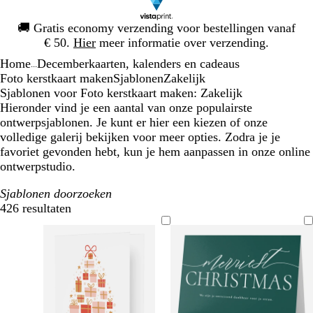
Dia
🚚
Gratis economy verzending voor bestellingen vanaf
1
€ 50.
Hier
meer informatie over verzending.
van
Home
Decemberkaarten, kalenders en cadeaus
1
...
Foto kerstkaart maken
Sjablonen
Zakelijk
Sjablonen voor Foto kerstkaart maken: Zakelijk
Hieronder vind je een aantal van onze populairste
ontwerpsjablonen. Je kunt er hier een kiezen of onze
volledige galerij bekijken voor meer opties. Zodra je je
favoriet gevonden hebt, kun je hem aanpassen in onze online
ontwerpstudio.
Sjablonen doorzoeken
426 resultaten
Filters