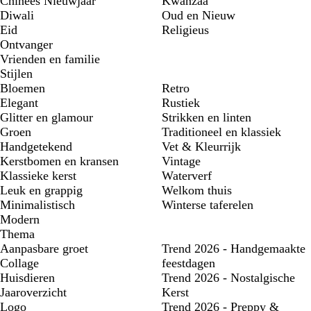
Chinees Nieuwjaar
Kwanzaa
Diwali
Oud en Nieuw
Eid
Religieus
Ontvanger
Vrienden en familie
Stijlen
Bloemen
Retro
Elegant
Rustiek
Glitter en glamour
Strikken en linten
Groen
Traditioneel en klassiek
Handgetekend
Vet & Kleurrijk
Kerstbomen en kransen
Vintage
Klassieke kerst
Waterverf
Leuk en grappig
Welkom thuis
Minimalistisch
Winterse taferelen
Modern
Thema
Aanpasbare groet
Trend 2026 - Handgemaakte
Collage
feestdagen
Huisdieren
Trend 2026 - Nostalgische
Jaaroverzicht
Kerst
Logo
Trend 2026 - Preppy &