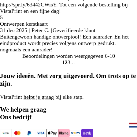
http://spr.ly/63442CWisY. Tot een volgende bestelling bij
VistaPrint en een fijne dag!
5
Ontwerpen kerstkaart
31 dec 2025
|
Peter C.
|
Geverifieerde klant
Buitengewoon handige ontwerptool! Een aanrader. En het
eindproduct wordt precies volgens ontwerp gedrukt.
nogmaals een aanrader!
Beoordelingen worden weergegeven
6-10
1
2
3
Naar
Naar
Naar
pagina
pagina
pagina
Jouw ideeën. Met zorg uitgevoerd. Om trots op te
zijn.
VistaPrint
helpt je graag
bij elke stap.
We helpen graag
Ons bedrijf