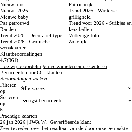
Nieuw huis
Patroonrijk
Nieuw! 2026
Trend 2026 - Winterse
Nieuwe baby
grilligheid
Pas getrouwd
Trend voor 2026 - Strikjes en
Randen
kerstballen
Trend 2026 - Decoratief type
Volledige foto
Trend 2026 - Grafische
Zakelijk
wenskaarten
Klantbeoordelingen
861
4.7
(
861
)
klantbeoordelingen
Hoe wij beoordelingen verzamelen en presenteren
Beoordeeld door 861 klanten
Mijn
zoekopdrachten
Filteren
op
Sorteren
op
5
Prachtige kaarten
26 jan 2026
|
JWA W.
|
Geverifieerde klant
Zeer tevreden over het resultaat van de door onze gemaakte