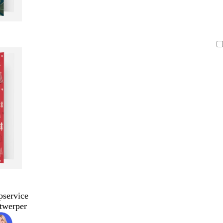
pservice
twerper