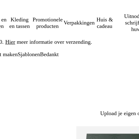
Uitnod
 en
Kleding
Promotionele
Huis &
Verpakkingen
schrij
en
en tassen
producten
cadeau
huw
50.
Hier
meer informatie over verzending.
rt maken
Sjablonen
Bedankt
Upload je eigen 