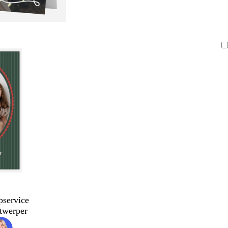
pservice
twerper