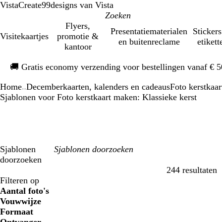
VistaCreate
99designs van Vista
Flyers,
Presentatiematerialen
Stickers
Visitekaartjes
promotie &
en buitenreclame
etikett
kantoor
Dia
🚚
Gratis economy verzending voor bestellingen vanaf € 
1
van
Home
Decemberkaarten, kalenders en cadeaus
Foto kerstkaa
1
...
Sjablonen voor Foto kerstkaart maken: Klassieke kerst
Sjablonen
doorzoeken
244 resultaten
Filters
Filteren op
Aantal foto's
Vouwwijze
Formaat