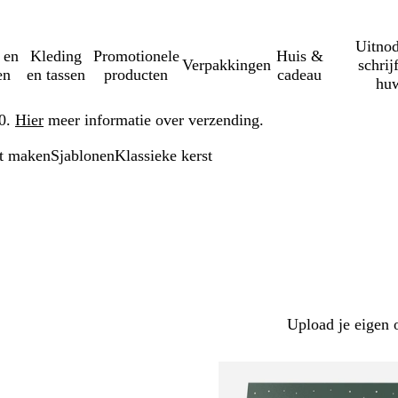
Uitnod
 en
Kleding
Promotionele
Huis &
Verpakkingen
schrij
en
en tassen
producten
cadeau
huw
50.
Hier
meer informatie over verzending.
rt maken
Sjablonen
Klassieke kerst
Upload je eigen 