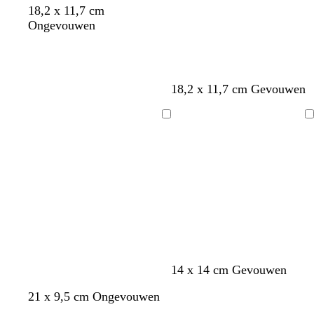
18,2 x 11,7 cm
Ongevouwen
w
w
w
w
w
w
18,2 x 11,7 cm Gevouwen
i
i
i
i
i
i
t
t
t
t
t
t
Bezig
Bezig
met
met
laden
laden
w
w
w
w
w
w
14 x 14 cm Gevouwen
i
i
i
i
i
i
b
l
w
l
21 x 9,5 cm Ongevouwen
t
t
t
t
t
t
l
i
i
i