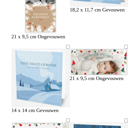
18,2 x 11,7 cm Gevouwen
21 x 9,5 cm Ongevouwen
b
r
l
l
21 x 9,5 cm Ongevouwen
l
o
i
i
a
z
c
c
d
e
h
h
g
t
t
r
b
r
14 x 14 cm Gevouwen
o
l
o
e
a
z
n
u
e