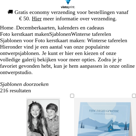
Dia
🚚
Gratis economy verzending voor bestellingen vanaf
1
€ 50.
Hier
meer informatie over verzending.
van
Home
Decemberkaarten, kalenders en cadeaus
1
...
Foto kerstkaart maken
Sjablonen
Winterse taferelen
Sjablonen voor Foto kerstkaart maken: Winterse taferelen
Hieronder vind je een aantal van onze populairste
ontwerpsjablonen. Je kunt er hier een kiezen of onze
volledige galerij bekijken voor meer opties. Zodra je je
favoriet gevonden hebt, kun je hem aanpassen in onze online
ontwerpstudio.
Sjablonen doorzoeken
216 resultaten
Filters