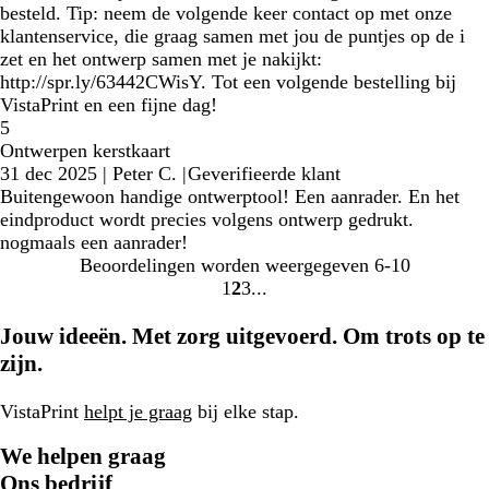
besteld. Tip: neem de volgende keer contact op met onze
klantenservice, die graag samen met jou de puntjes op de i
zet en het ontwerp samen met je nakijkt:
http://spr.ly/63442CWisY. Tot een volgende bestelling bij
VistaPrint en een fijne dag!
5
Ontwerpen kerstkaart
31 dec 2025
|
Peter C.
|
Geverifieerde klant
Buitengewoon handige ontwerptool! Een aanrader. En het
eindproduct wordt precies volgens ontwerp gedrukt.
nogmaals een aanrader!
Beoordelingen worden weergegeven
6-10
1
2
3
Naar
Naar
Naar
pagina
pagina
pagina
Jouw ideeën. Met zorg uitgevoerd. Om trots op te
zijn.
VistaPrint
helpt je graag
bij elke stap.
We helpen graag
Ons bedrijf