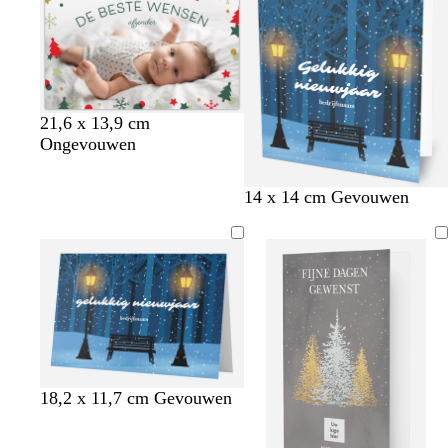
w
t
r
z
b
21,6 x 13,9 cm
e
o
e
e
Ongevouwen
r
z
e
i
r
e
s
g
14 x 14 cm Gevouwen
a
c
e
c
h
o
u
t
i
t
m
a
g
r
o
e
n
18,2 x 11,7 cm Gevouwen