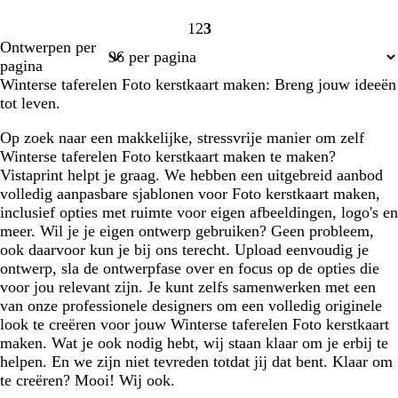
1
2
3
Pagina
Pagina
Pagina
Ontwerpen per
1
2
3
pagina
Winterse taferelen Foto kerstkaart maken: Breng jouw ideeën
tot leven.
Op zoek naar een makkelijke, stressvrije manier om zelf
Winterse taferelen Foto kerstkaart maken te maken?
Vistaprint helpt je graag. We hebben een uitgebreid aanbod
volledig aanpasbare sjablonen voor Foto kerstkaart maken,
inclusief opties met ruimte voor eigen afbeeldingen, logo's en
meer. Wil je je eigen ontwerp gebruiken? Geen probleem,
ook daarvoor kun je bij ons terecht. Upload eenvoudig je
ontwerp, sla de ontwerpfase over en focus op de opties die
voor jou relevant zijn. Je kunt zelfs samenwerken met een
van onze professionele designers om een volledig originele
look te creëren voor jouw Winterse taferelen Foto kerstkaart
maken. Wat je ook nodig hebt, wij staan klaar om je erbij te
helpen. En we zijn niet tevreden totdat jij dat bent. Klaar om
te creëren? Mooi! Wij ook.