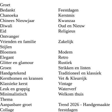
Groet
Bedankt
Feestdagen
Chanoeka
Kerstmis
Chinees Nieuwjaar
Kwanzaa
Diwali
Oud en Nieuw
Eid
Religieus
Ontvanger
Vrienden en familie
Zakelijk
Stijlen
Bloemen
Modern
Elegant
Retro
Glitter en glamour
Rustiek
Groen
Strikken en linten
Handgetekend
Traditioneel en klassiek
Kerstbomen en kransen
Vet & Kleurrijk
Klassieke kerst
Vintage
Leuk en grappig
Waterverf
Minimalistisch
Welkom thuis
Thema
Aanpasbare groet
Trend 2026 - Handgemaakte
Collage
feestdagen