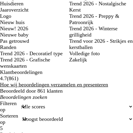
Huisdieren
Trend 2026 - Nostalgische
Jaaroverzicht
Kerst
Logo
Trend 2026 - Preppy &
Nieuw huis
Patroonrijk
Nieuw! 2026
Trend 2026 - Winterse
Nieuwe baby
grilligheid
Pas getrouwd
Trend voor 2026 - Strikjes en
Randen
kerstballen
Trend 2026 - Decoratief type
Volledige foto
Trend 2026 - Grafische
Zakelijk
wenskaarten
Klantbeoordelingen
861
4.7
(
861
)
klantbeoordelingen
Hoe wij beoordelingen verzamelen en presenteren
Beoordeeld door 861 klanten
Mijn
zoekopdrachten
Filteren
op
Sorteren
op
5