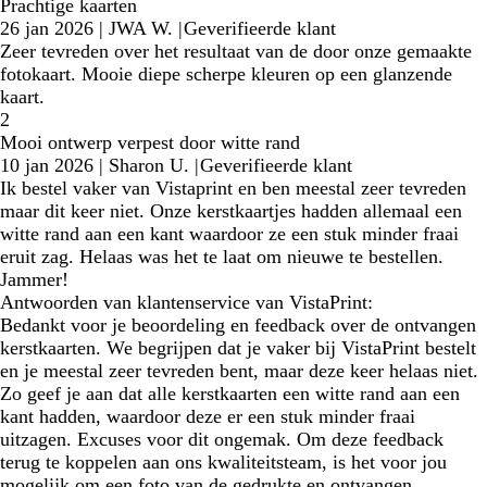
Prachtige kaarten
26 jan 2026
|
JWA W.
|
Geverifieerde klant
Zeer tevreden over het resultaat van de door onze gemaakte
fotokaart. Mooie diepe scherpe kleuren op een glanzende
kaart.
2
Mooi ontwerp verpest door witte rand
10 jan 2026
|
Sharon U.
|
Geverifieerde klant
Ik bestel vaker van Vistaprint en ben meestal zeer tevreden
maar dit keer niet. Onze kerstkaartjes hadden allemaal een
witte rand aan een kant waardoor ze een stuk minder fraai
eruit zag. Helaas was het te laat om nieuwe te bestellen.
Jammer!
Antwoorden van klantenservice van VistaPrint:
Bedankt voor je beoordeling en feedback over de ontvangen
kerstkaarten. We begrijpen dat je vaker bij VistaPrint bestelt
en je meestal zeer tevreden bent, maar deze keer helaas niet.
Zo geef je aan dat alle kerstkaarten een witte rand aan een
kant hadden, waardoor deze er een stuk minder fraai
uitzagen. Excuses voor dit ongemak. Om deze feedback
terug te koppelen aan ons kwaliteitsteam, is het voor jou
mogelijk om een foto van de gedrukte en ontvangen