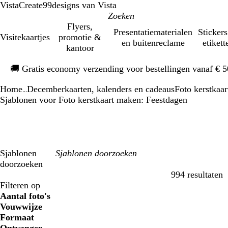
VistaCreate
99designs van Vista
Flyers,
Presentatiematerialen
Stickers
Visitekaartjes
promotie &
en buitenreclame
etikett
kantoor
Dia
🚚
Gratis economy verzending voor bestellingen vanaf € 
1
van
Home
Decemberkaarten, kalenders en cadeaus
Foto kerstkaa
1
...
Sjablonen voor Foto kerstkaart maken: Feestdagen
Sjablonen
doorzoeken
994 resultaten
Filters
Filteren op
Aantal foto's
Vouwwijze
Formaat