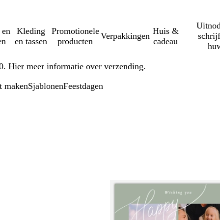
Uitnod
 en
Kleding
Promotionele
Huis &
Verpakkingen
schrij
en
en tassen
producten
cadeau
huw
50.
Hier
meer informatie over verzending.
rt maken
Sjablonen
Feestdagen