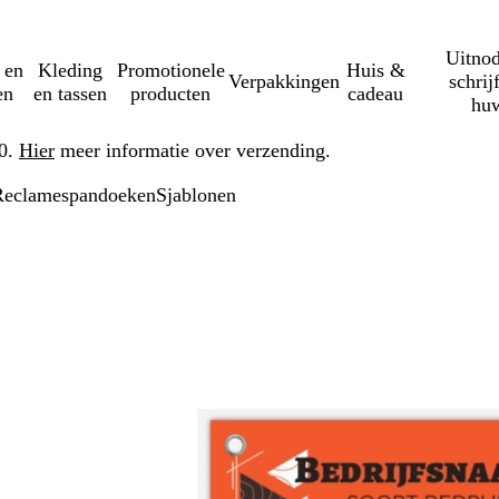
Uitnod
 en
Kleding
Promotionele
Huis &
Verpakkingen
schrij
en
en tassen
producten
cadeau
huw
50.
Hier
meer informatie over verzending.
Reclamespandoeken
Sjablonen