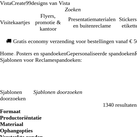
VistaCreate
99designs van Vista
Flyers,
Presentatiematerialen
Stickers
Visitekaartjes
promotie &
en buitenreclame
etikett
kantoor
Dia
🚚
Gratis economy verzending voor bestellingen vanaf € 
1
van
Home
Posters en spandoeken
Gepersonaliseerde spandoeken
1
...
Sjablonen voor Reclamespandoeken:
Sjablonen
doorzoeken
1340 resultaten
Filters
Formaat
Productoriëntatie
Materiaal
Ophangopties