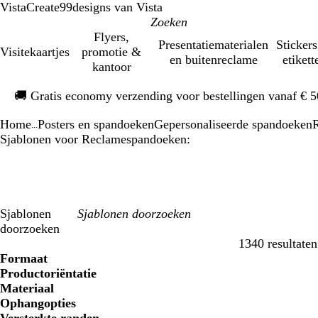
VistaCreate
99designs van Vista
Flyers,
Presentatiematerialen
Stickers
Visitekaartjes
promotie &
en buitenreclame
etikett
kantoor
Dia
🚚
Gratis economy verzending voor bestellingen vanaf € 
1
van
Home
Posters en spandoeken
Gepersonaliseerde spandoeken
1
...
Sjablonen voor Reclamespandoeken:
Sjablonen
doorzoeken
1340 resultaten
Filters
Formaat
Productoriëntatie
Materiaal
Ophangopties