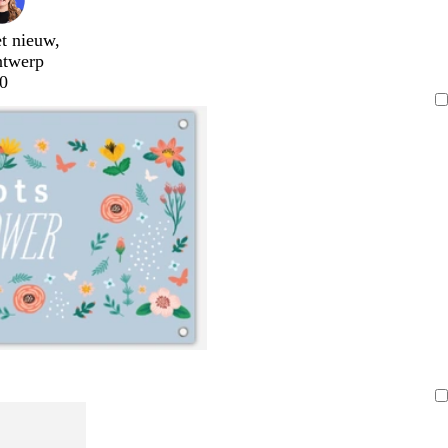
t nieuw,
ntwerp
0