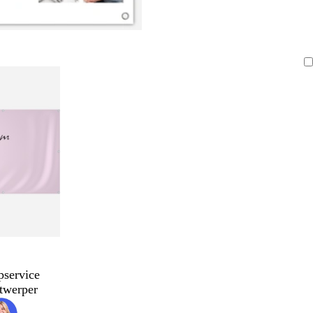
pservice
twerper