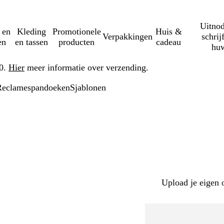
Uitnod
 en
Kleding
Promotionele
Huis &
Verpakkingen
schrij
en
en tassen
producten
cadeau
huw
50.
Hier
meer informatie over verzending.
Reclamespandoeken
Sjablonen
Upload je eigen 