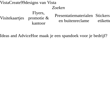
VistaCreate
99designs van Vista
Flyers,
Presentatiematerialen
Stickers
Visitekaartjes
promotie &
en buitenreclame
etikett
kantoor
Ideas and Advice
Hoe maak je een spandoek voor je bedrijf?