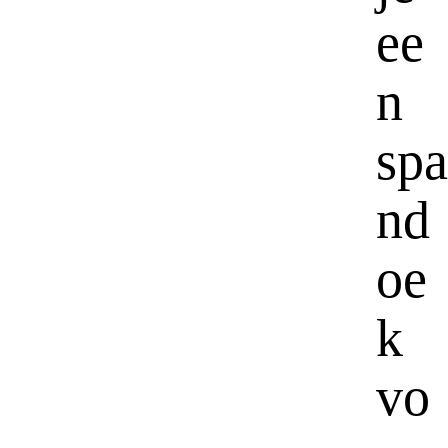
ee
n
spa
nd
oe
k
vo