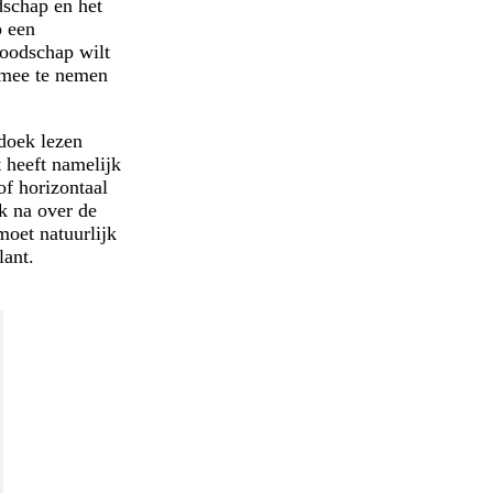
dschap en het
p een
boodschap wilt
m mee te nemen
ndoek lezen
t heeft namelijk
of horizontaal
k na over de
oet natuurlijk
lant.