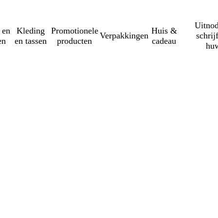
Uitnod
 en
Kleding
Promotionele
Huis &
Verpakkingen
schrij
en
en tassen
producten
cadeau
huw