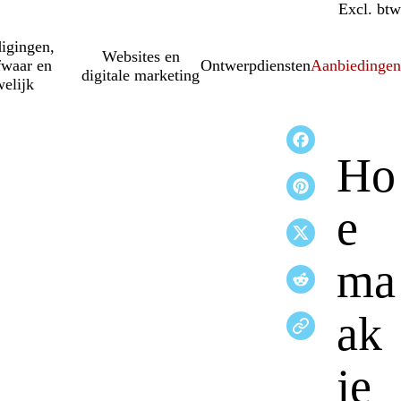
Incl. btw
Excl. btw
igingen,
Websites en
fwaar en
Ontwerpdiensten
Aanbiedinge
digitale marketing
elijk
Ho
e
ma
ak
je