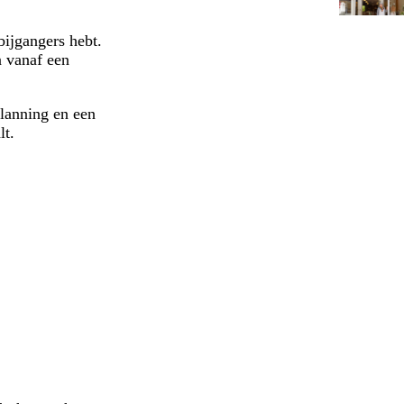
bijgangers hebt.
n vanaf een
planning en een
lt.