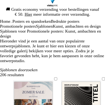
Dia
🚚
Gratis economy verzending voor bestellingen vanaf
1
€ 50.
Hier
meer informatie over verzending.
van
Home
Posters en spandoeken
Bedrukte posters
1
...
Promotionele posters
Sjablonen
Kunst, ambachten en design
Sjablonen voor Promotionele posters: Kunst, ambachten en
design
Hieronder vind je een aantal van onze populairste
ontwerpsjablonen. Je kunt er hier een kiezen of onze
volledige galerij bekijken voor meer opties. Zodra je je
favoriet gevonden hebt, kun je hem aanpassen in onze online
ontwerpstudio.
Sjablonen doorzoeken
206 resultaten
Filters