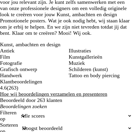
voor jou relevant zijn. Je kunt zelfs samenwerken met een
van onze professionele designers om een volledig originele
look te creëren voor jouw Kunst, ambachten en design
Promotionele posters. Wat je ook nodig hebt, wij staan klaar
om je erbij te helpen. En we zijn niet tevreden totdat jij dat
bent. Klaar om te creëren? Mooi! Wij ook.
Kunst, ambachten en design
Antiek
Illustraties
Film
Kunstgallerieën
Fotografie
Muziek
Grafisch ontwerp
Schilderen (kunst)
Handwerk
Tattoo en body piercing
Klantbeoordelingen
263
4.6
(
263
)
klantbeoordelingen
Hoe wij beoordelingen verzamelen en presenteren
Beoordeeld door 263 klanten
Mijn
zoekopdrachten
Filteren
op
Sorteren
op