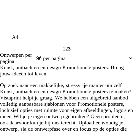
r
s
s
u
i
n
c
c
w
w
w
c
w
c
b
k
d
A4
r
r
i
i
i
r
i
r
l
a
o
1
2
3
è
è
t
t
t
è
t
è
a
s
n
Pagina
Pagina
Pagina
Ontwerpen per
m
m
m
m
d
t
k
1
2
3
pagina
e
e
e
e
g
a
e
Kunst, ambachten en design Promotionele posters: Breng
r
n
r
jouw ideeën tot leven.
o
j
b
e
e
l
Op zoek naar een makkelijke, stressvrije manier om zelf
n
b
a
Kunst, ambachten en design Promotionele posters te maken?
r
u
Vistaprint helpt je graag. We hebben een uitgebreid aanbod
u
w
volledig aanpasbare sjablonen voor Promotionele posters,
i
inclusief opties met ruimte voor eigen afbeeldingen, logo's en
n
meer. Wil je je eigen ontwerp gebruiken? Geen probleem,
ook daarvoor kun je bij ons terecht. Upload eenvoudig je
ontwerp, sla de ontwerpfase over en focus op de opties die