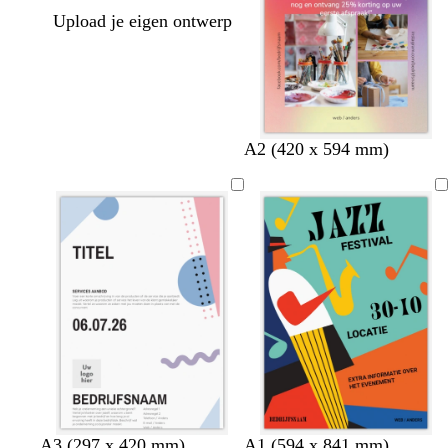
Upload je eigen ontwerp
A2 (420 x 594 mm)
l
l
l
t
g
m
r
A3 (297 x 420 mm)
A1 (594 x 841 mm)