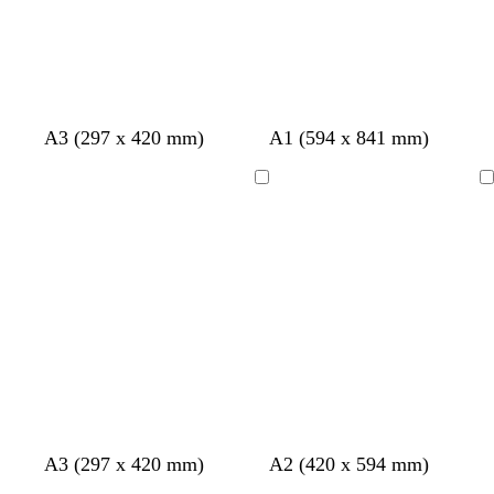
s
l
l
z
z
A3 (297 x 420 mm)
A1 (594 x 841 mm)
i
i
w
w
l
l
a
a
Bezig
Bezig
a
a
r
r
met
met
t
t
laden
laden
w
l
b
c
A3 (297 x 420 mm)
A2 (420 x 594 mm)
i
i
e
r