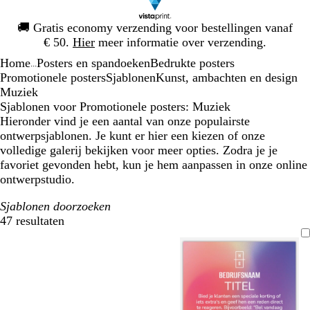
Dia
🚚
Gratis economy verzending voor bestellingen vanaf
1
€ 50.
Hier
meer informatie over verzending.
van
Home
Posters en spandoeken
Bedrukte posters
1
...
Promotionele posters
Sjablonen
Kunst, ambachten en design
Muziek
Sjablonen voor Promotionele posters: Muziek
Hieronder vind je een aantal van onze populairste
ontwerpsjablonen. Je kunt er hier een kiezen of onze
volledige galerij bekijken voor meer opties. Zodra je je
favoriet gevonden hebt, kun je hem aanpassen in onze online
ontwerpstudio.
Sjablonen doorzoeken
47 resultaten
Filters