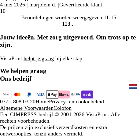
4 mei 2026
|
marjolein d.
|
Geverifieerde klant
10
Beoordelingen worden weergegeven
11-15
1
2
3
Naar
Naar
Naar
pagina
pagina
pagina
Jouw ideeën. Met zorg uitgevoerd. Om trots op te
zijn.
VistaPrint
helpt je graag
bij elke stap.
We helpen graag
Ons bedrijf
077 - 808 03 20
Home
Privacy- en cookiebeleid
Algemene Voorwaarden
Colofon
Een CIMPRESS-bedrijf
© 2001-2026 VistaPrint. Alle
rechten voorbehouden.
De prijzen zijn exclusief verzendkosten en extra
ontwerpopties, tenzij anders vermeld.