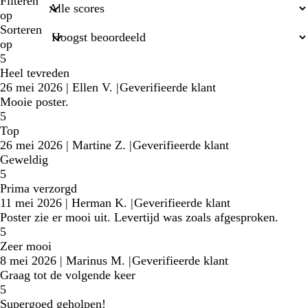
zoekopdrachten
Filteren
op
Sorteren
op
5
Heel tevreden
26 mei 2026
|
Ellen V.
|
Geverifieerde klant
Mooie poster.
5
Top
26 mei 2026
|
Martine Z.
|
Geverifieerde klant
Geweldig
5
Prima verzorgd
11 mei 2026
|
Herman K.
|
Geverifieerde klant
Poster zie er mooi uit. Levertijd was zoals afgesproken.
5
Zeer mooi
8 mei 2026
|
Marinus M.
|
Geverifieerde klant
Graag tot de volgende keer
5
Supergoed geholpen!