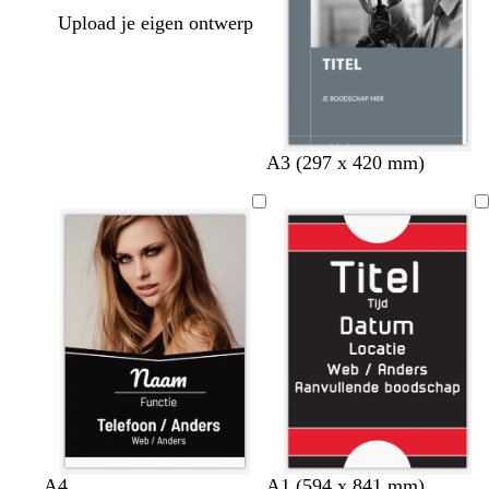
Upload je eigen ontwerp
s
z
l
g
m
A3 (297 x 420 mm)
t
w
i
o
a
a
a
c
u
a
a
r
h
d
g
l
t
t
d
g
e
r
n
i
p
j
a
s
l
m
d
d
w
b
A4
A1 (594 x 841 mm)