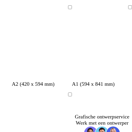
r
a
r
r
è
u
è
è
Bezig
Bezig
m
v
m
m
met
met
e
e
e
e
laden
laden
z
z
z
z
z
l
b
z
d
A2 (420 x 594 mm)
A1 (594 x 841 mm)
w
w
w
w
w
i
l
e
o
a
a
a
a
a
c
a
e
n
Bezig
r
r
r
r
r
h
d
s
k
met
t
t
t
t
t
t
g
c
e
laden
g
r
h
r
Grafische ontwerpservice
r
o
u
g
Werk met een ontwerper
i
e
i
r