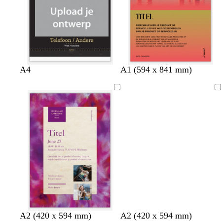
a
u
e
r
i
n
s
n
z
d
d
d
d
d
l
w
l
t
t
b
g
t
p
A4
A1 (594 x 841 mm)
w
o
o
o
o
o
i
i
i
u
e
l
r
u
a
a
n
n
n
n
n
c
t
c
r
r
a
i
r
a
Bezig
r
k
k
k
k
k
h
h
q
r
u
j
q
r
met
t
e
e
e
e
e
t
t
u
a
w
s
u
s
laden
r
r
r
r
r
g
g
o
c
o
b
g
g
b
g
r
r
i
o
i
r
r
r
l
r
i
i
s
t
s
u
i
i
a
i
j
j
e
t
e
i
j
j
u
j
s
s
a
n
s
s
w
s
c
m
c
c
A2 (420 x 594 mm)
A2 (420 x 594 mm)