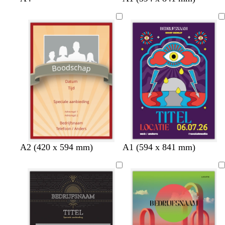
o
o
i
e
n
n
j
i
k
k
n
g
e
e
r
e
r
r
o
b
b
o
r
r
d
u
u
i
i
n
n
d
d
c
m
o
A2 (420 x 594 mm)
A1 (594 x 841 mm)
o
o
r
a
l
n
n
è
u
i
k
k
m
v
j
e
e
e
e
f
r
r
g
p
b
r
a
r
o