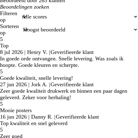
Beoordeeld door 263 klanten
Mijn
zoekopdrachten
Filteren
op
Sorteren
op
5
Top
8 jul 2026
|
Henry V.
|
Geverifieerde klant
In goede orde ontvangen. Snelle levering. Was zoals ik
hoopte. Goede kleuren en scherpte.
5
Goede kwaliteit, snelle levering!
27 jun 2026
|
Jork A.
|
Geverifieerde klant
Zeer goede kwaliteit drukwerk en binnen een paar dagen
geleverd. Zeker voor herhaling!
5
Mooie posters
16 jun 2026
|
Danny R.
|
Geverifieerde klant
Top kwaliteit en snel geleverd
5
Zeer goed