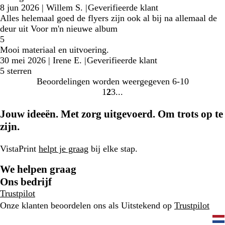
8 jun 2026
|
Willem S.
|
Geverifieerde klant
Alles helemaal goed de flyers zijn ook al bij na allemaal de
deur uit Voor m'n nieuwe album
5
Mooi materiaal en uitvoering.
30 mei 2026
|
Irene E.
|
Geverifieerde klant
5 sterren
Beoordelingen worden weergegeven
6-10
1
2
3
Naar
Naar
Naar
pagina
pagina
pagina
Jouw ideeën. Met zorg uitgevoerd. Om trots op te
zijn.
VistaPrint
helpt je graag
bij elke stap.
We helpen graag
Ons bedrijf
Trustpilot
Onze klanten beoordelen ons als Uitstekend op
Trustpilot