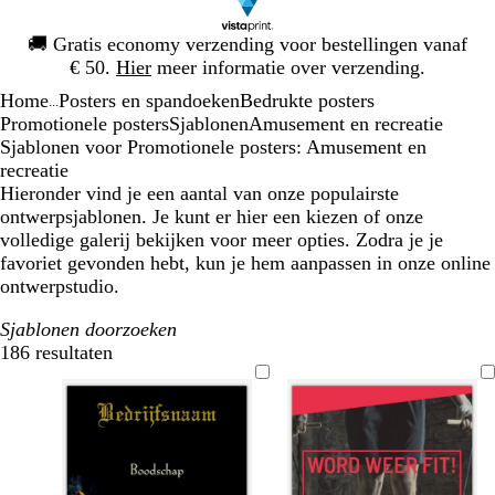
Dia
🚚
Gratis economy verzending voor bestellingen vanaf
1
€ 50.
Hier
meer informatie over verzending.
van
Home
Posters en spandoeken
Bedrukte posters
1
...
Promotionele posters
Sjablonen
Amusement en recreatie
Sjablonen voor Promotionele posters: Amusement en
recreatie
Hieronder vind je een aantal van onze populairste
ontwerpsjablonen. Je kunt er hier een kiezen of onze
volledige galerij bekijken voor meer opties. Zodra je je
favoriet gevonden hebt, kun je hem aanpassen in onze online
ontwerpstudio.
Sjablonen doorzoeken
186 resultaten
Filters