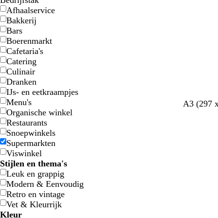
Bedrijfstak
Afhaalservice
Bakkerij
Bars
Boerenmarkt
Cafetaria's
Catering
Culinair
Dranken
IJs- en eetkraampjes
Menu's
c
w
w
w
A3 (297 
Organische winkel
r
i
i
i
Restaurants
è
t
t
t
Snoepwinkels
m
Supermarkten
e
Viswinkel
Stijlen en thema's
Leuk en grappig
Modern & Eenvoudig
Retro en vintage
Vet & Kleurrijk
Kleur