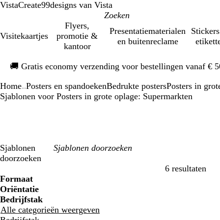
VistaCreate
99designs van Vista
Flyers,
Presentatiematerialen
Stickers
Visitekaartjes
promotie &
en buitenreclame
etikett
kantoor
Dia
🚚
Gratis economy verzending voor bestellingen vanaf € 
1
van
Home
Posters en spandoeken
Bedrukte posters
Posters in grot
1
...
Sjablonen voor Posters in grote oplage: Supermarkten
Sjablonen
doorzoeken
6 resultaten
Filters
Formaat
Oriëntatie
Bedrijfstak
Alle categorieën weergeven