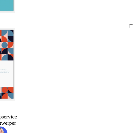
pservice
twerper