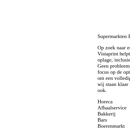
g
g
o
r
d
i
i
s
j
e
s
Supermarkten Po
Op zoek naar e
Vistaprint help
oplage, inclusi
Geen probleem,
focus op de opt
om een volledig
wij staan klaar
ook.
Horeca
Afhaalservice
Bakkerij
Bars
Boerenmarkt