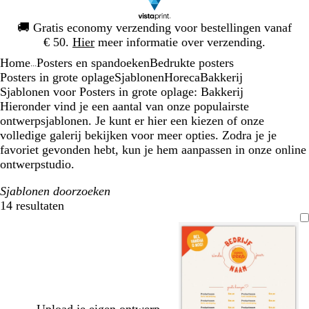
Dia
🚚
Gratis economy verzending voor bestellingen vanaf
1
€ 50.
Hier
meer informatie over verzending.
van
Home
Posters en spandoeken
Bedrukte posters
1
...
Posters in grote oplage
Sjablonen
Horeca
Bakkerij
Sjablonen voor Posters in grote oplage: Bakkerij
Hieronder vind je een aantal van onze populairste
ontwerpsjablonen. Je kunt er hier een kiezen of onze
volledige galerij bekijken voor meer opties. Zodra je je
favoriet gevonden hebt, kun je hem aanpassen in onze online
ontwerpstudio.
Sjablonen doorzoeken
14 resultaten
Filters