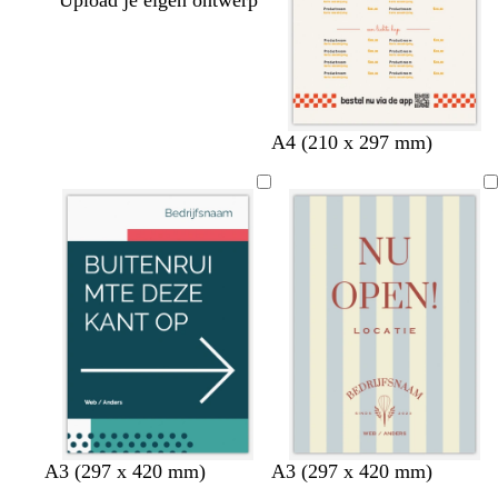
Upload je eigen ontwerp
c
w
g
A4 (210 x 297 mm)
r
i
e
è
t
e
m
l
e
t
d
w
s
b
t
s
b
b
l
l
A3 (297 x 420 mm)
A3 (297 x 420 mm)
u
o
i
t
l
e
t
e
e
i
i