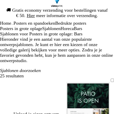
Dia
🚚
Gratis economy verzending voor bestellingen vanaf
1
€ 50.
Hier
meer informatie over verzending.
van
Home
Posters en spandoeken
Bedrukte posters
1
...
Posters in grote oplage
Sjablonen
Horeca
Bars
Sjablonen voor Posters in grote oplage: Bars
Hieronder vind je een aantal van onze populairste
ontwerpsjablonen. Je kunt er hier een kiezen of onze
volledige galerij bekijken voor meer opties. Zodra je je
favoriet gevonden hebt, kun je hem aanpassen in onze online
ontwerpstudio.
Sjablonen doorzoeken
25 resultaten
Filters