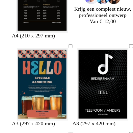
s
s
Krijg een compleet nieuw,
professioneel ontwerp
Van € 12,00
z
w
b
t
A4 (210 x 297 mm)
w
i
r
u
a
j
u
r
r
n
i
q
t
r
n
u
o
o
o
i
d
s
e
d
d
w
l
z
d
d
w
o
t
A3 (297 x 420 mm)
A3 (297 x 420 mm)
o
o
i
i
w
o
o
i
r
u