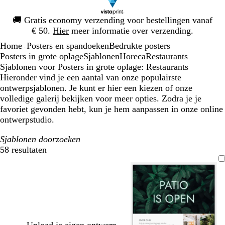
Dia
🚚
Gratis economy verzending voor bestellingen vanaf
1
€ 50.
Hier
meer informatie over verzending.
van
Home
Posters en spandoeken
Bedrukte posters
1
...
Posters in grote oplage
Sjablonen
Horeca
Restaurants
Sjablonen voor Posters in grote oplage: Restaurants
Hieronder vind je een aantal van onze populairste
ontwerpsjablonen. Je kunt er hier een kiezen of onze
volledige galerij bekijken voor meer opties. Zodra je je
favoriet gevonden hebt, kun je hem aanpassen in onze online
ontwerpstudio.
Sjablonen doorzoeken
58 resultaten
Filters