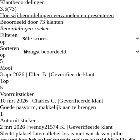
Klantbeoordelingen
73
3.5
(
73
)
klantbeoordelingen
Hoe wij beoordelingen verzamelen en presenteren
Beoordeeld door 73 klanten
Mijn
zoekopdrachten
Filteren
op
Sorteren
op
5
Mooi
3 apr 2026
|
Ellen B.
|
Geverifieerde klant
Top
5
Voorruitsticker
10 mrt 2026
|
Charles C.
|
Geverifieerde klant
Goede pasvorm, makkelijk aan te brengen
1
Autoruit sticker
2 mrt 2026
|
wendy21574 K.
|
Geverifieerde klant
Slecht plaksel laten allebei los is niet wat ik van jullie
gewend ben heb vaker autoruit stickers besteld bij jullie die