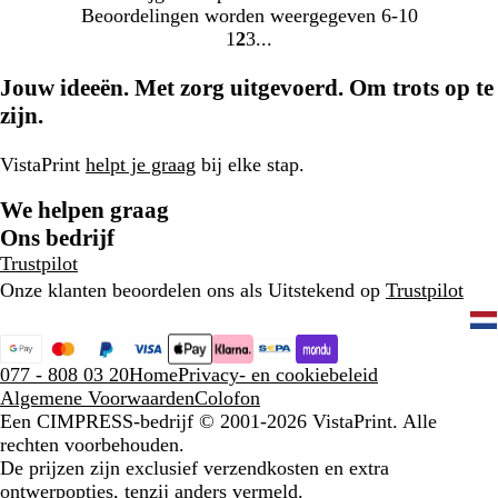
Beoordelingen worden weergegeven
6-10
1
2
3
Naar
Naar
Naar
pagina
pagina
pagina
Jouw ideeën. Met zorg uitgevoerd. Om trots op te
zijn.
VistaPrint
helpt je graag
bij elke stap.
We helpen graag
Ons bedrijf
Trustpilot
Onze klanten beoordelen ons als Uitstekend op
Trustpilot
077 - 808 03 20
Home
Privacy- en cookiebeleid
Algemene Voorwaarden
Colofon
Een CIMPRESS-bedrijf
© 2001-2026 VistaPrint. Alle
rechten voorbehouden.
De prijzen zijn exclusief verzendkosten en extra
ontwerpopties, tenzij anders vermeld.