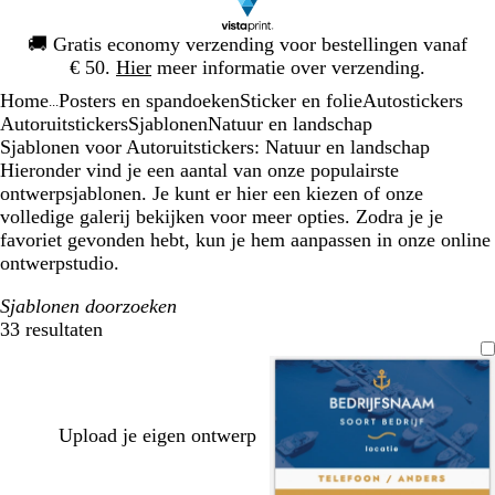
Dia
🚚
Gratis economy verzending voor bestellingen vanaf
1
€ 50.
Hier
meer informatie over verzending.
van
Home
Posters en spandoeken
Sticker en folie
Autostickers
1
...
Autoruitstickers
Sjablonen
Natuur en landschap
Sjablonen voor Autoruitstickers: Natuur en landschap
Hieronder vind je een aantal van onze populairste
ontwerpsjablonen. Je kunt er hier een kiezen of onze
volledige galerij bekijken voor meer opties. Zodra je je
favoriet gevonden hebt, kun je hem aanpassen in onze online
ontwerpstudio.
Sjablonen doorzoeken
33 resultaten
Filters
Upload je eigen ontwerp