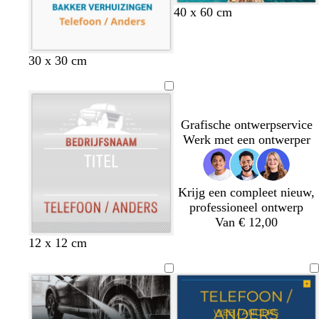
u
j
j
r
u
40 x 60 cm
w
s
s
s
w
t
r
l
g
o
30 x 30 cm
e
o
i
o
l
r
o
c
u
i
r
d
h
d
j
a
t
f
Grafische ontwerpservice
c
b
g
Werk met een ontwerper
o
l
r
t
a
o
t
u
e
Krijg een compleet nieuw,
a
w
n
professioneel ontwerp
Van € 12,00
w
w
l
12 x 12 cm
i
i
i
t
t
c
h
t
g