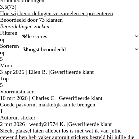
Klantbeoordelingen
73
3.5
(
73
)
klantbeoordelingen
Hoe wij beoordelingen verzamelen en presenteren
Beoordeeld door 73 klanten
Mijn
zoekopdrachten
Filteren
op
Sorteren
op
5
Mooi
3 apr 2026
|
Ellen B.
|
Geverifieerde klant
Top
5
Voorruitsticker
10 mrt 2026
|
Charles C.
|
Geverifieerde klant
Goede pasvorm, makkelijk aan te brengen
1
Autoruit sticker
2 mrt 2026
|
wendy21574 K.
|
Geverifieerde klant
Slecht plaksel laten allebei los is niet wat ik van jullie
gewend ben heb vaker autoruit stickers besteld bij jullie die