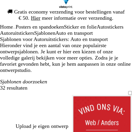
Dia
🚚
Gratis economy verzending voor bestellingen vanaf
1
€ 50.
Hier
meer informatie over verzending.
van
Home
Posters en spandoeken
Sticker en folie
Autostickers
1
...
Autoruitstickers
Sjablonen
Auto en transport
Sjablonen voor Autoruitstickers: Auto en transport
Hieronder vind je een aantal van onze populairste
ontwerpsjablonen. Je kunt er hier een kiezen of onze
volledige galerij bekijken voor meer opties. Zodra je je
favoriet gevonden hebt, kun je hem aanpassen in onze online
ontwerpstudio.
Sjablonen doorzoeken
32 resultaten
Filters
Upload je eigen ontwerp