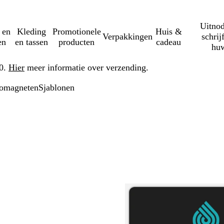
Uitnod
 en
Kleding
Promotionele
Huis &
Verpakkingen
schrij
en
en tassen
producten
cadeau
huw
50.
Hier
meer informatie over verzending.
omagneten
Sjablonen