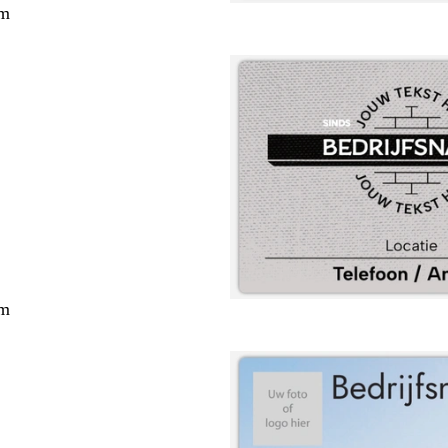
cm
cm