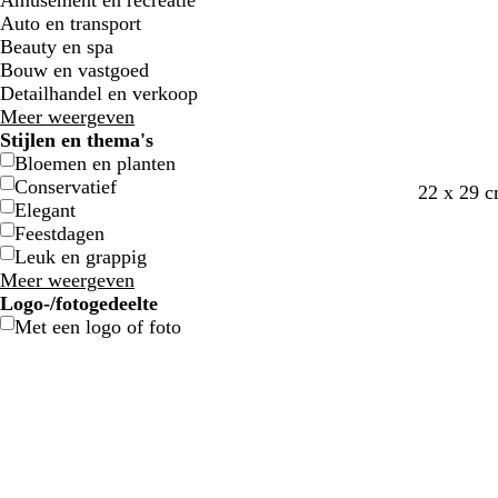
Amusement en recreatie
u
u
e
e
l
l
n
n
d
d
j
j
r
r
i
i
m
m
r
r
e
e
Auto en transport
w
w
n
n
j
j
s
s
t
t
n
n
e
e
s
s
Beauty en spa
e
e
w
w
Bouw en vastgoed
i
i
Detailhandel en verkoop
t
t
Meer weergeven
t
t
Stijlen en thema's
e
e
Bloemen en planten
Conservatief
z
g
l
d
22 x 29 
Elegant
w
r
i
o
Feestdagen
a
i
c
n
Leuk en grappig
r
j
h
k
Meer weergeven
t
s
t
e
Logo-/fotogedeelte
g
r
Met een logo of foto
r
b
i
l
j
a
s
u
w