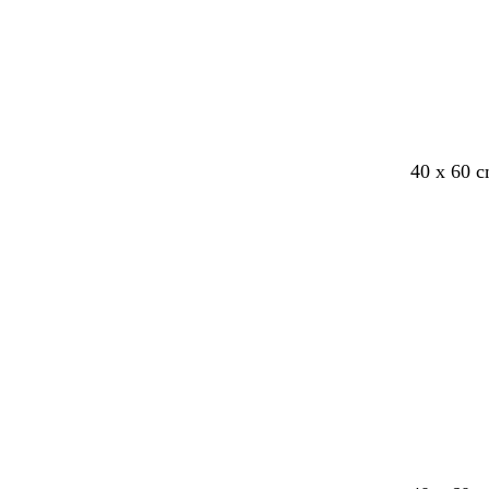
i
j
s
40 x 60 