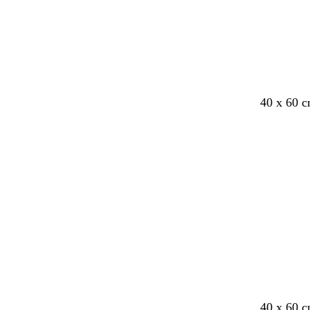
40 x 60 
Bezig
met
laden
z
z
d
z
40 x 60 