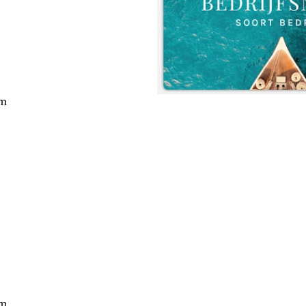
cm
cm