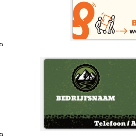
cm
cm