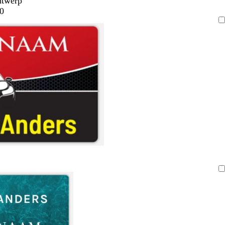
ntwerp
0