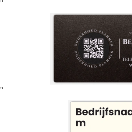
cm
cm