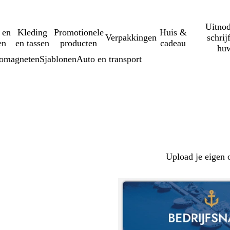
Uitnod
 en
Kleding
Promotionele
Huis &
Verpakkingen
schrij
en
en tassen
producten
cadeau
huw
omagneten
Sjablonen
Auto en transport
Upload je eigen 