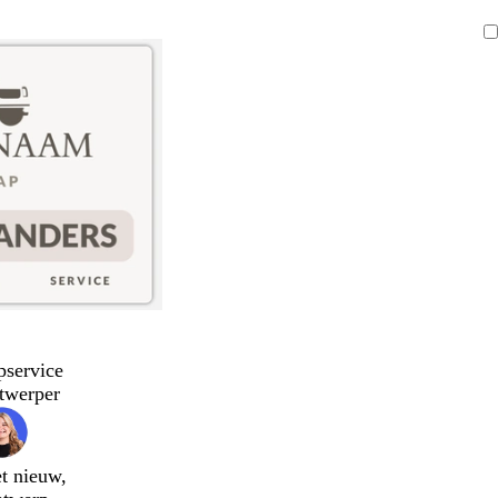
pservice
twerper
t nieuw,