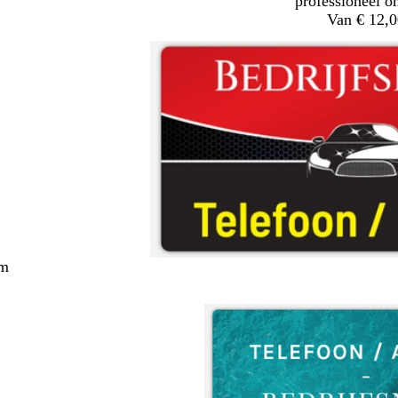
professioneel o
Van € 12,0
cm