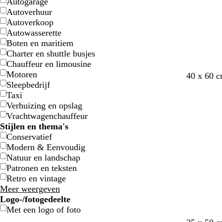
e
e
w
w
Autogarage
i
i
Autoverhuur
t
t
Autoverkoop
t
t
Autowasserette
e
e
Boten en maritiem
Charter en shuttle busjes
Chauffeur en limousine
Motoren
d
t
d
d
40 x 60 
Sleepbedrijf
o
u
o
o
Taxi
n
r
n
n
Verhuizing en opslag
k
q
k
k
Vrachtwagenchauffeur
e
u
e
e
Stijlen en thema's
r
o
r
r
Conservatief
b
i
g
g
Modern & Eenvoudig
l
s
r
r
Natuur en landschap
a
e
i
i
Patronen en teksten
u
j
j
Retro en vintage
w
s
s
Meer weergeven
Logo-/fotogedeelte
Met een logo of foto