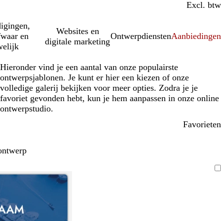
Incl. btw
Excl. btw
igingen,
Websites en
fwaar en
Ontwerpdiensten
Aanbiedinge
digitale marketing
elijk
Hieronder vind je een aantal van onze populairste
ontwerpsjablonen. Je kunt er hier een kiezen of onze
volledige galerij bekijken voor meer opties. Zodra je je
favoriet gevonden hebt, kun je hem aanpassen in onze online
ontwerpstudio.
Favorieten
ontwerp