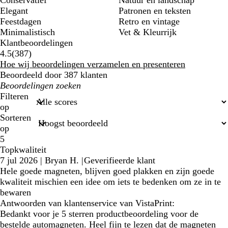
Conservatief
Natuur en landschap
Elegant
Patronen en teksten
Feestdagen
Retro en vintage
Minimalistisch
Vet & Kleurrijk
Klantbeoordelingen
387
4.5
(
387
)
klantbeoordelingen
Hoe wij beoordelingen verzamelen en presenteren
Beoordeeld door 387 klanten
Mijn
zoekopdrachten
Filteren
op
Sorteren
op
5
Topkwaliteit
7 jul 2026
|
Bryan H.
|
Geverifieerde klant
Hele goede magneten, blijven goed plakken en zijn goede
kwaliteit mischien een idee om iets te bedenken om ze in te
bewaren
Antwoorden van klantenservice van VistaPrint:
Bedankt voor je 5 sterren productbeoordeling voor de
bestelde automagneten. Heel fijn te lezen dat de magneten