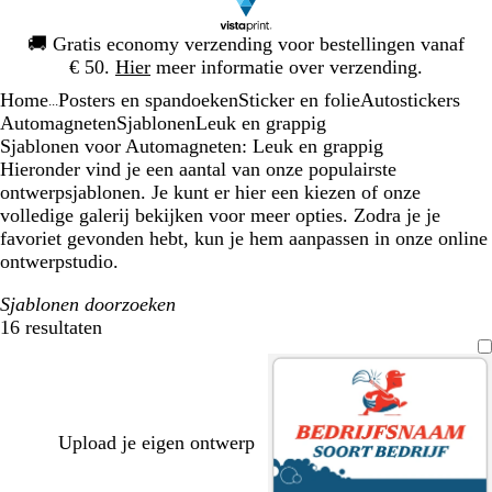
Dia
🚚
Gratis economy verzending voor bestellingen vanaf
1
€ 50.
Hier
meer informatie over verzending.
van
Home
Posters en spandoeken
Sticker en folie
Autostickers
1
...
Automagneten
Sjablonen
Leuk en grappig
Sjablonen voor Automagneten: Leuk en grappig
Hieronder vind je een aantal van onze populairste
ontwerpsjablonen. Je kunt er hier een kiezen of onze
volledige galerij bekijken voor meer opties. Zodra je je
favoriet gevonden hebt, kun je hem aanpassen in onze online
ontwerpstudio.
Sjablonen doorzoeken
16 resultaten
Filters
Upload je eigen ontwerp