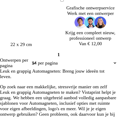
n
l
i
a
r
r
u
c
i
Bezig
k
m
g
a
q
q
v
h
g
Grafische ontwerpservice
met
e
e
l
u
u
e
t
e
Werk met een ontwerper
laden
r
o
o
b
b
i
i
l
l
s
s
a
Krijg een compleet nieuw,
a
e
e
u
professioneel ontwerp
u
w
Van € 12,00
w
w
l
w
w
22 x 29 cm
w
i
i
i
i
i
1
t
t
c
t
t
Pagina
Ontwerpen per
h
1
pagina
t
Leuk en grappig Automagneten: Breng jouw ideeën tot
g
leven.
r
i
Op zoek naar een makkelijke, stressvrije manier om zelf
j
Leuk en grappig Automagneten te maken? Vistaprint helpt je
s
graag. We hebben een uitgebreid aanbod volledig aanpasbare
sjablonen voor Automagneten, inclusief opties met ruimte
voor eigen afbeeldingen, logo's en meer. Wil je je eigen
ontwerp gebruiken? Geen probleem, ook daarvoor kun je bij