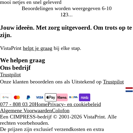
mooi netjes en snel geleverd
Beoordelingen worden weergegeven
6-10
1
2
3
Naar
Naar
Naar
pagina
pagina
pagina
Jouw ideeën. Met zorg uitgevoerd. Om trots op te
zijn.
VistaPrint
helpt je graag
bij elke stap.
We helpen graag
Ons bedrijf
Trustpilot
Onze klanten beoordelen ons als Uitstekend op
Trustpilot
077 - 808 03 20
Home
Privacy- en cookiebeleid
Algemene Voorwaarden
Colofon
Een CIMPRESS-bedrijf
© 2001-2026 VistaPrint. Alle
rechten voorbehouden.
De prijzen zijn exclusief verzendkosten en extra