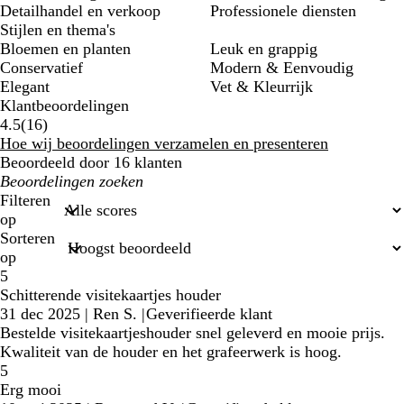
Detailhandel en verkoop
Professionele diensten
Stijlen en thema's
Bloemen en planten
Leuk en grappig
Conservatief
Modern & Eenvoudig
Elegant
Vet & Kleurrijk
Klantbeoordelingen
16
4.5
(
16
)
klantbeoordelingen
Hoe wij beoordelingen verzamelen en presenteren
Beoordeeld door 16 klanten
Mijn
zoekopdrachten
Filteren
op
Sorteren
op
5
Schitterende visitekaartjes houder
31 dec 2025
|
Ren S.
|
Geverifieerde klant
Bestelde visitekaartjeshouder snel geleverd en mooie prijs.
Kwaliteit van de houder en het grafeerwerk is hoog.
5
Erg mooi