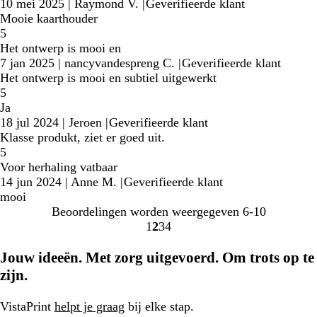
10 mei 2025
|
Raymond V.
|
Geverifieerde klant
Mooie kaarthouder
5
Het ontwerp is mooi en
7 jan 2025
|
nancyvandespreng C.
|
Geverifieerde klant
Het ontwerp is mooi en subtiel uitgewerkt
5
Ja
18 jul 2024
|
Jeroen
|
Geverifieerde klant
Klasse produkt, ziet er goed uit.
5
Voor herhaling vatbaar
14 jun 2024
|
Anne M.
|
Geverifieerde klant
mooi
Beoordelingen worden weergegeven
6-10
1
2
3
4
Naar
Naar
Naar
Naar
pagina
pagina
pagina
pagina
Jouw ideeën. Met zorg uitgevoerd. Om trots op te
zijn.
VistaPrint
helpt je graag
bij elke stap.