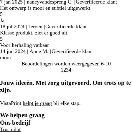
7 jan 2025
|
nancyvandespreng C.
|
Geverifieerde klant
Het ontwerp is mooi en subtiel uitgewerkt
5
Ja
18 jul 2024
|
Jeroen
|
Geverifieerde klant
Klasse produkt, ziet er goed uit.
5
Voor herhaling vatbaar
14 jun 2024
|
Anne M.
|
Geverifieerde klant
mooi
Beoordelingen worden weergegeven
6-10
1
2
3
4
Naar
Naar
Naar
Naar
pagina
pagina
pagina
pagina
Jouw ideeën. Met zorg uitgevoerd. Om trots op te
zijn.
VistaPrint
helpt je graag
bij elke stap.
We helpen graag
Ons bedrijf
Trustpilot