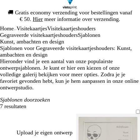
Dia
🚚
Gratis economy verzending voor bestellingen vanaf
1
€ 50.
Hier
meer informatie over verzending.
van
Home
Visitekaartjes
Visitekaartjeshouders
1
...
Gegraveerde visitekaartjeshouders
Sjablonen
Kunst, ambachten en design
Sjablonen voor Gegraveerde visitekaartjeshouders: Kunst,
ambachten en design
Hieronder vind je een aantal van onze populairste
ontwerpsjablonen. Je kunt er hier een kiezen of onze
volledige galerij bekijken voor meer opties. Zodra je je
favoriet gevonden hebt, kun je hem aanpassen in onze online
ontwerpstudio.
Sjablonen doorzoeken
7 resultaten
Filters
Upload je eigen ontwerp