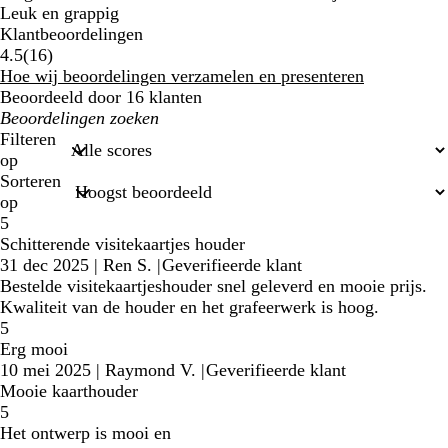
Leuk en grappig
Klantbeoordelingen
16
4.5
(
16
)
klantbeoordelingen
Hoe wij beoordelingen verzamelen en presenteren
Beoordeeld door 16 klanten
Mijn
zoekopdrachten
Filteren
op
Sorteren
op
5
Schitterende visitekaartjes houder
31 dec 2025
|
Ren S.
|
Geverifieerde klant
Bestelde visitekaartjeshouder snel geleverd en mooie prijs.
Kwaliteit van de houder en het grafeerwerk is hoog.
5
Erg mooi
10 mei 2025
|
Raymond V.
|
Geverifieerde klant
Mooie kaarthouder
5
Het ontwerp is mooi en