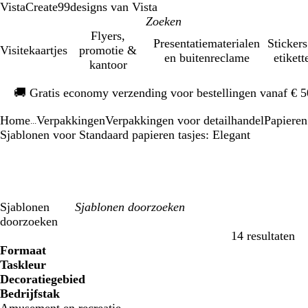
VistaCreate
99designs van Vista
Flyers,
Presentatiematerialen
Stickers
Visitekaartjes
promotie &
en buitenreclame
etikett
kantoor
Dia
🚚
Gratis economy verzending voor bestellingen vanaf € 
1
van
Home
Verpakkingen
Verpakkingen voor detailhandel
Papieren
1
...
Sjablonen voor Standaard papieren tasjes: Elegant
Sjablonen
doorzoeken
14 resultaten
Filters
Formaat
Taskleur
Decoratiegebied
Bedrijfstak