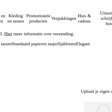
Uitnod
 en
Kleding
Promotionele
Huis &
Verpakkingen
schrij
en
en tassen
producten
cadeau
huw
50.
Hier
meer informatie over verzending.
 tassen
Standaard papieren tasjes
Sjablonen
Elegant
Upload je eigen 