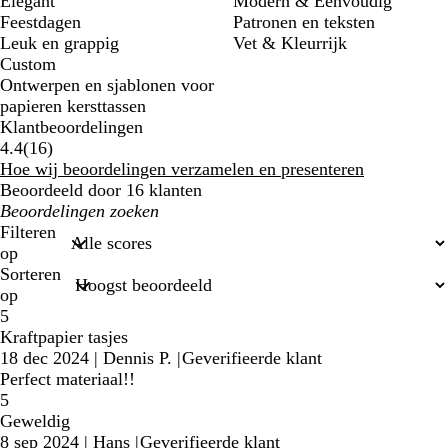
Elegant
Modern & Eenvoudig
Feestdagen
Patronen en teksten
Leuk en grappig
Vet & Kleurrijk
Custom
Ontwerpen en sjablonen voor
papieren kersttassen
Klantbeoordelingen
16
4.4
(
16
)
klantbeoordelingen
Hoe wij beoordelingen verzamelen en presenteren
Beoordeeld door 16 klanten
Mijn
zoekopdrachten
Filteren
op
Sorteren
op
5
Kraftpapier tasjes
18 dec 2024
|
Dennis P.
|
Geverifieerde klant
Perfect materiaal!!
5
Geweldig
8 sep 2024
|
Hans
|
Geverifieerde klant