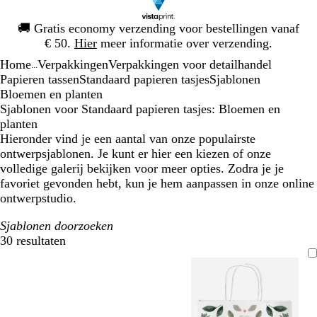
Dia
🚚
Gratis economy verzending voor bestellingen vanaf
1
€ 50.
Hier
meer informatie over verzending.
van
Home
Verpakkingen
Verpakkingen voor detailhandel
1
...
Papieren tassen
Standaard papieren tasjes
Sjablonen
Bloemen en planten
Sjablonen voor Standaard papieren tasjes: Bloemen en
planten
Hieronder vind je een aantal van onze populairste
ontwerpsjablonen. Je kunt er hier een kiezen of onze
volledige galerij bekijken voor meer opties. Zodra je je
favoriet gevonden hebt, kun je hem aanpassen in onze online
ontwerpstudio.
Sjablonen doorzoeken
30 resultaten
Filters