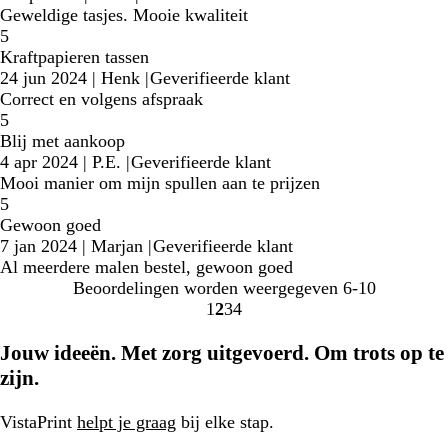
Geweldige tasjes. Mooie kwaliteit
5
Kraftpapieren tassen
24 jun 2024
|
Henk
|
Geverifieerde klant
Correct en volgens afspraak
5
Blij met aankoop
4 apr 2024
|
P.E.
|
Geverifieerde klant
Mooi manier om mijn spullen aan te prijzen
5
Gewoon goed
7 jan 2024
|
Marjan
|
Geverifieerde klant
Al meerdere malen bestel, gewoon goed
Beoordelingen worden weergegeven
6-10
1
2
3
4
Naar
Naar
Naar
Naar
pagina
pagina
pagina
pagina
Jouw ideeën. Met zorg uitgevoerd. Om trots op te
zijn.
VistaPrint
helpt je graag
bij elke stap.