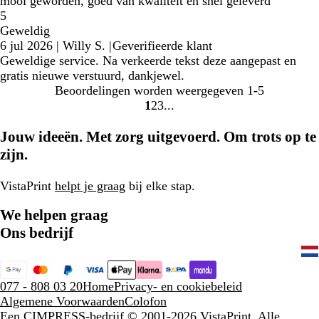
mooi geworden, goed van kwaliteit en snel geleverd
5
Geweldig
6 jul 2026
|
Willy S.
|
Geverifieerde klant
Geweldige service. Na verkeerde tekst deze aangepast en
gratis nieuwe verstuurd, dankjewel.
Beoordelingen worden weergegeven
1-5
1
2
3
Naar
Naar
Naar
pagina
pagina
pagina
Jouw ideeën. Met zorg uitgevoerd. Om trots op te
zijn.
VistaPrint
helpt je graag
bij elke stap.
We helpen graag
Ons bedrijf
077 - 808 03 20
Home
Privacy- en cookiebeleid
Algemene Voorwaarden
Colofon
Een CIMPRESS-bedrijf
© 2001-2026 VistaPrint. Alle