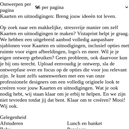
Pagina
Pagina
Pagina
Pagina
Pagina
Ontwerpen per
1
2
3
4
14
pagina
Kaarten en uitnodigingen: Breng jouw ideeën tot leven.
Op zoek naar een makkelijke, stressvrije manier om zelf
Kaarten en uitnodigingen te maken? Vistaprint helpt je graag.
We hebben een uitgebreid aanbod volledig aanpasbare
sjablonen voor Kaarten en uitnodigingen, inclusief opties met
ruimte voor eigen afbeeldingen, logo's en meer. Wil je je
eigen ontwerp gebruiken? Geen probleem, ook daarvoor kun
je bij ons terecht. Upload eenvoudig je ontwerp, sla de
ontwerpfase over en focus op de opties die voor jou relevant
zijn. Je kunt zelfs samenwerken met een van onze
professionele designers om een volledig originele look te
creëren voor jouw Kaarten en uitnodigingen. Wat je ook
nodig hebt, wij staan klaar om je erbij te helpen. En we zijn
niet tevreden totdat jij dat bent. Klaar om te creëren? Mooi!
Wij ook.
Gelegenheid
Afstuderen
Lunch en banket