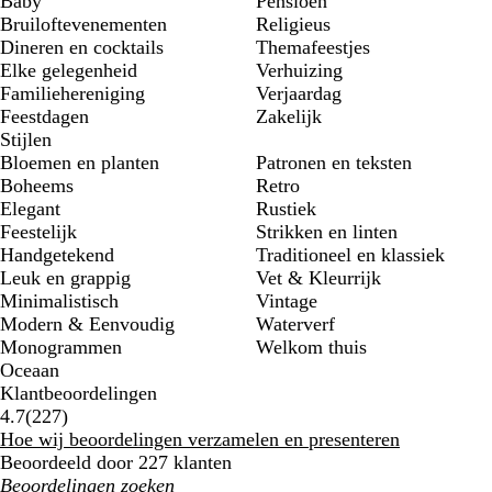
Baby
Pensioen
Bruiloftevenementen
Religieus
Dineren en cocktails
Themafeestjes
Elke gelegenheid
Verhuizing
Familiehereniging
Verjaardag
Feestdagen
Zakelijk
Stijlen
Bloemen en planten
Patronen en teksten
Boheems
Retro
Elegant
Rustiek
Feestelijk
Strikken en linten
Handgetekend
Traditioneel en klassiek
Leuk en grappig
Vet & Kleurrijk
Minimalistisch
Vintage
Modern & Eenvoudig
Waterverf
Monogrammen
Welkom thuis
Oceaan
Klantbeoordelingen
227
4.7
(
227
)
klantbeoordelingen
Hoe wij beoordelingen verzamelen en presenteren
Beoordeeld door 227 klanten
Mijn