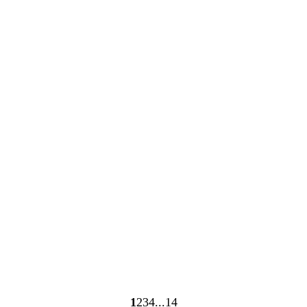
Bezig
Bezig
met
met
laden
laden
1
2
3
4
14