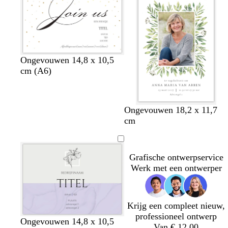
r
b
l
a
u
w
w
z
Ongevouwen 14,8 x 10,5
i
w
cm (A6)
t
a
r
t
Ongevouwen 18,2 x 11,7
cm
Grafische ontwerpservice
Werk met een ontwerper
Krijg een compleet nieuw,
professioneel ontwerp
l
l
l
l
l
Ongevouwen 14,8 x 10,5
Van € 12,00