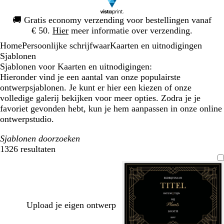
Dia
🚚
Gratis economy verzending voor bestellingen vanaf
1
€ 50.
Hier
meer informatie over verzending.
van
Home
Persoonlijke schrijfwaar
Kaarten en uitnodigingen
1
Sjablonen
Sjablonen voor Kaarten en uitnodigingen:
Hieronder vind je een aantal van onze populairste
ontwerpsjablonen. Je kunt er hier een kiezen of onze
volledige galerij bekijken voor meer opties. Zodra je je
favoriet gevonden hebt, kun je hem aanpassen in onze online
ontwerpstudio.
Sjablonen doorzoeken
1326 resultaten
Filters
Upload je eigen ontwerp