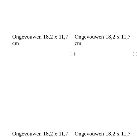
r
o
e
n
c
c
c
w
z
d
Ongevouwen 18,2 x 11,7
Ongevouwen 18,2 x 11,7
r
r
r
i
w
o
cm
cm
è
è
è
t
a
n
m
m
m
r
k
Bezig
Bezig
e
e
e
t
e
met
met
r
laden
laden
g
r
i
j
s
w
d
z
t
c
w
z
l
g
Ongevouwen 18,2 x 11,7
Ongevouwen 18,2 x 11,7