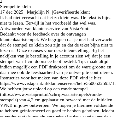
2
Stempel te klein
17 dec 2025
|
Marjolijn N.
|
Geverifieerde klant
Ik had niet verwacht dat het zo klein was. De tekst is bijna
niet te lezen. Terwijl in het voorbeeld dat wel was.
Antwoorden van klantenservice van VistaPrint:
Bedankt voor de feedback over de ontvangen
klantenkaartstempel. We begrijpen dat je niet had verwacht
dat de stempel zo klein zou zijn en dat de tekst bijna niet te
lezen is. Onze excuses voor deze teleurstelling. Bij het
nakijken van je bestelling in je account zien wij dat je een
stempel van 1 cm doorsnee hebt besteld. Tip: maak altijd
indien mogelijk een PDF drukproef om de ware grootte en
daarmee ook de leesbaarheid van je ontwerp te controleren.
Instructies voor het maken van deze PDF vind je hier:
https://www.vistaprint.nl/klantenservice/help/360052259371.
We hebben jouw upload op een ronde stempel
(https://www.vistaprint.nl/schrijfwaar/stempels/ronde-
stempels) van 4,2 cm geplaatst en bewaard met de initialen
VPKB in jouw ontwerpen. We hopen je hiermee voldoende
te hebben geïnformeerd en goed te hebben geholpen. Mocht
je verder nog dringende verzoeken hebben, contacteer dan