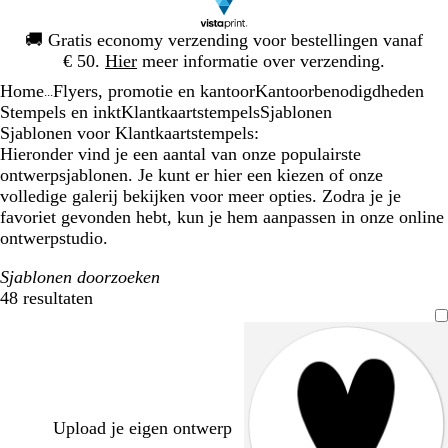
Dia
🚚
Gratis economy verzending voor bestellingen vanaf
1
€ 50.
Hier
meer informatie over verzending.
van
Home
Flyers, promotie en kantoor
Kantoorbenodigdheden
1
...
Stempels en inkt
Klantkaartstempels
Sjablonen
Sjablonen voor Klantkaartstempels:
Hieronder vind je een aantal van onze populairste
ontwerpsjablonen. Je kunt er hier een kiezen of onze
volledige galerij bekijken voor meer opties. Zodra je je
favoriet gevonden hebt, kun je hem aanpassen in onze online
ontwerpstudio.
Sjablonen doorzoeken
48 resultaten
Filters
Upload je eigen ontwerp