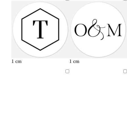
1 cm
1 cm
Bezig
Bezig
met
met
laden
laden