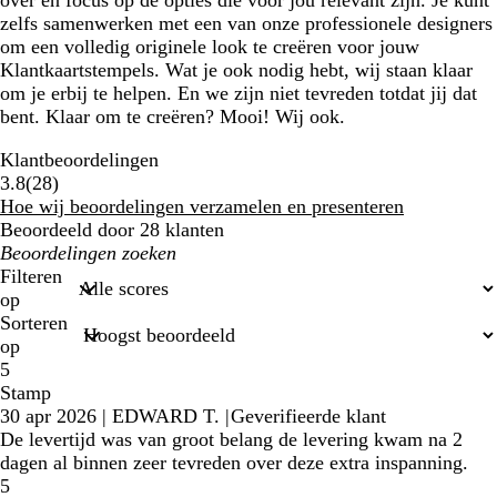
over en focus op de opties die voor jou relevant zijn. Je kunt
zelfs samenwerken met een van onze professionele designers
om een volledig originele look te creëren voor jouw
Klantkaartstempels. Wat je ook nodig hebt, wij staan klaar
om je erbij te helpen. En we zijn niet tevreden totdat jij dat
bent. Klaar om te creëren? Mooi! Wij ook.
Klantbeoordelingen
28
3.8
(
28
)
klantbeoordelingen
Hoe wij beoordelingen verzamelen en presenteren
Beoordeeld door 28 klanten
Mijn
zoekopdrachten
Filteren
op
Sorteren
op
5
Stamp
30 apr 2026
|
EDWARD T.
|
Geverifieerde klant
De levertijd was van groot belang de levering kwam na 2
dagen al binnen zeer tevreden over deze extra inspanning.
5