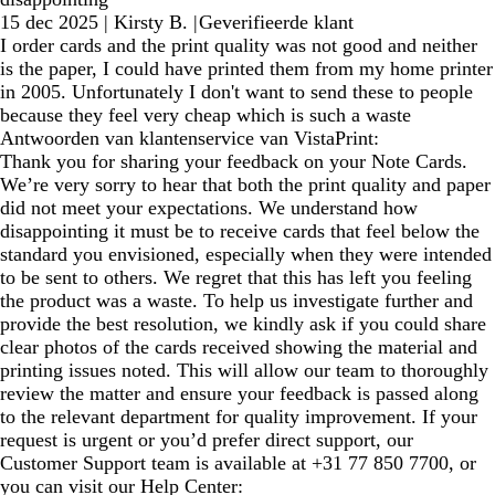
15 dec 2025
|
Kirsty B.
|
Geverifieerde klant
I order cards and the print quality was not good and neither
is the paper, I could have printed them from my home printer
in 2005. Unfortunately I don't want to send these to people
because they feel very cheap which is such a waste
Antwoorden van klantenservice van VistaPrint:
Thank you for sharing your feedback on your Note Cards.
We’re very sorry to hear that both the print quality and paper
did not meet your expectations. We understand how
disappointing it must be to receive cards that feel below the
standard you envisioned, especially when they were intended
to be sent to others. We regret that this has left you feeling
the product was a waste. To help us investigate further and
provide the best resolution, we kindly ask if you could share
clear photos of the cards received showing the material and
printing issues noted. This will allow our team to thoroughly
review the matter and ensure your feedback is passed along
to the relevant department for quality improvement. If your
request is urgent or you’d prefer direct support, our
Customer Support team is available at +31 77 850 7700, or
you can visit our Help Center: