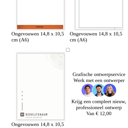
o
z
d
d
b
r
d
z
g
g
Ongevouwen 14,8 x 10,5
Ongevouwen 14,8 x 10,5
r
w
o
o
l
o
o
w
r
r
cm (A6)
cm (A6)
a
a
n
n
a
o
n
a
i
i
n
r
k
k
d
d
k
r
j
j
j
t
e
e
g
e
t
s
s
e
r
r
r
r
g
b
o
b
Grafische ontwerpservice
r
l
e
l
Werk met een ontwerper
i
a
n
a
j
u
u
s
w
w
Krijg een compleet nieuw,
professioneel ontwerp
Van € 12,00
w
w
w
w
w
Ongevouwen 14,8 x 10,5