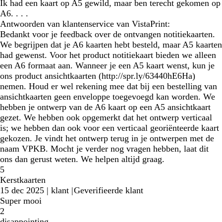
Ik had een kaart op A5 gewild, maar ben terecht gekomen op
A6. . . .
Antwoorden van klantenservice van VistaPrint:
Bedankt voor je feedback over de ontvangen notitiekaarten.
We begrijpen dat je A6 kaarten hebt besteld, maar A5 kaarten
had gewenst. Voor het product notitiekaart bieden we alleen
een A6 formaat aan. Wanneer je een A5 kaart wenst, kun je
ons product ansichtkaarten (http://spr.ly/63440hE6Ha)
nemen. Houd er wel rekening mee dat bij een bestelling van
ansichtkaarten geen enveloppe toegevoegd kan worden. We
hebben je ontwerp van de A6 kaart op een A5 ansichtkaart
gezet. We hebben ook opgemerkt dat het ontwerp verticaal
is; we hebben dan ook voor een verticaal georiënteerde kaart
gekozen. Je vindt het ontwerp terug in je ontwerpen met de
naam VPKB. Mocht je verder nog vragen hebben, laat dit
ons dan gerust weten. We helpen altijd graag.
5
Kerstkaarten
15 dec 2025
|
klant
|
Geverifieerde klant
Super mooi
2
disappointing