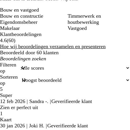
Bouw en vastgoed
Bouw en constructie
Timmerwerk en
Eigendomsbeheer
houtbewerking
Makelaar
Vastgoed
Klantbeoordelingen
60
4.6
(
60
)
klantbeoordelingen
Hoe wij beoordelingen verzamelen en presenteren
Beoordeeld door 60 klanten
Mijn
zoekopdrachten
Filteren
op
Sorteren
op
5
Super
12 feb 2026
|
Sandra -.
|
Geverifieerde klant
Zien er perfect uit
1
Kaart
30 jan 2026
|
Joki H.
|
Geverifieerde klant