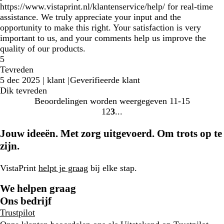
https://www.vistaprint.nl/klantenservice/help/ for real‑time
assistance. We truly appreciate your input and the
opportunity to make this right. Your satisfaction is very
important to us, and your comments help us improve the
quality of our products.
5
Tevreden
5 dec 2025
|
klant
|
Geverifieerde klant
Dik tevreden
Beoordelingen worden weergegeven
11-15
1
2
3
Naar
Naar
Naar
pagina
pagina
pagina
Jouw ideeën. Met zorg uitgevoerd. Om trots op te
zijn.
VistaPrint
helpt je graag
bij elke stap.
We helpen graag
Ons bedrijf
Trustpilot