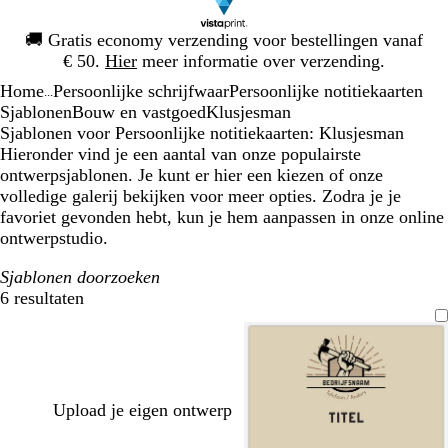
Dia
🚚
Gratis economy verzending voor bestellingen vanaf
1
€ 50.
Hier
meer informatie over verzending.
van
Home
Persoonlijke schrijfwaar
Persoonlijke notitiekaarten
1
...
Sjablonen
Bouw en vastgoed
Klusjesman
Sjablonen voor Persoonlijke notitiekaarten: Klusjesman
Hieronder vind je een aantal van onze populairste
ontwerpsjablonen. Je kunt er hier een kiezen of onze
volledige galerij bekijken voor meer opties. Zodra je je
favoriet gevonden hebt, kun je hem aanpassen in onze online
ontwerpstudio.
Sjablonen doorzoeken
6 resultaten
Filters
Upload je eigen ontwerp