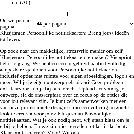
i
i
i
i
i
cm (A6)
t
t
t
t
t
1
Pagina
Ontwerpen per
1
pagina
Klusjesman Persoonlijke notitiekaarten: Breng jouw ideeën
tot leven.
Op zoek naar een makkelijke, stressvrije manier om zelf
Klusjesman Persoonlijke notitiekaarten te maken? Vistaprint
helpt je graag. We hebben een uitgebreid aanbod volledig
aanpasbare sjablonen voor Persoonlijke notitiekaarten,
inclusief opties met ruimte voor eigen afbeeldingen, logo's en
meer. Wil je je eigen ontwerp gebruiken? Geen probleem,
ook daarvoor kun je bij ons terecht. Upload eenvoudig je
ontwerp, sla de ontwerpfase over en focus op de opties die
voor jou relevant zijn. Je kunt zelfs samenwerken met een
van onze professionele designers om een volledig originele
look te creëren voor jouw Klusjesman Persoonlijke
notitiekaarten. Wat je ook nodig hebt, wij staan klaar om je
erbij te helpen. En we zijn niet tevreden totdat jij dat bent.
Klaar om te creëren? Mooi! Wij ook.