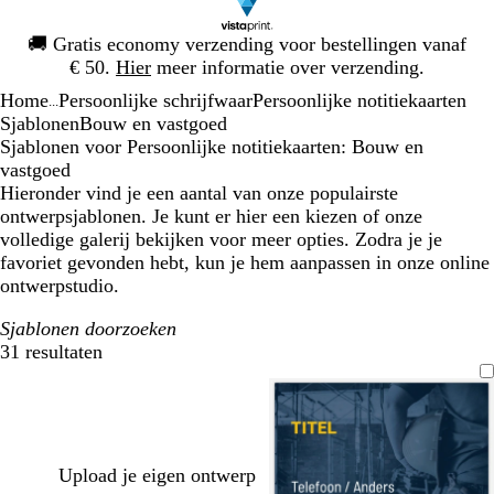
Dia
🚚
Gratis economy verzending voor bestellingen vanaf
1
€ 50.
Hier
meer informatie over verzending.
van
Home
Persoonlijke schrijfwaar
Persoonlijke notitiekaarten
1
...
Sjablonen
Bouw en vastgoed
Sjablonen voor Persoonlijke notitiekaarten: Bouw en
vastgoed
Hieronder vind je een aantal van onze populairste
ontwerpsjablonen. Je kunt er hier een kiezen of onze
volledige galerij bekijken voor meer opties. Zodra je je
favoriet gevonden hebt, kun je hem aanpassen in onze online
ontwerpstudio.
Sjablonen doorzoeken
31 resultaten
Filters
Upload je eigen ontwerp