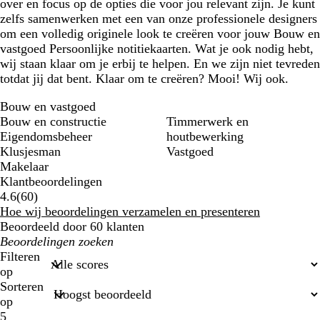
over en focus op de opties die voor jou relevant zijn. Je kunt
zelfs samenwerken met een van onze professionele designers
om een volledig originele look te creëren voor jouw Bouw en
vastgoed Persoonlijke notitiekaarten. Wat je ook nodig hebt,
wij staan klaar om je erbij te helpen. En we zijn niet tevreden
totdat jij dat bent. Klaar om te creëren? Mooi! Wij ook.
Bouw en vastgoed
Bouw en constructie
Timmerwerk en
Eigendomsbeheer
houtbewerking
Klusjesman
Vastgoed
Makelaar
Klantbeoordelingen
60
4.6
(
60
)
klantbeoordelingen
Hoe wij beoordelingen verzamelen en presenteren
Beoordeeld door 60 klanten
Mijn
zoekopdrachten
Filteren
op
Sorteren
op
5