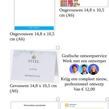
s
b
l
d
Ongevouwen 14,8 x 10,5
l
i
o
cm (A6)
a
c
n
d
h
k
g
t
e
b
r
b
d
s
Ongevouwen 14,8 x 10,5
r
b
r
l
o
l
o
t
cm (A6)
o
l
b
a
o
a
n
a
e
a
l
u
d
u
k
a
n
u
a
w
w
e
l
Grafische ontwerpservice
w
u
r
Werk met een ontwerper
w
b
l
a
Krijg een compleet nieuw,
u
professioneel ontwerp
w
w
w
w
Gevouwen 14,8 x 10,5 cm
Van € 12,00
i
i
i
(A6)
t
t
t