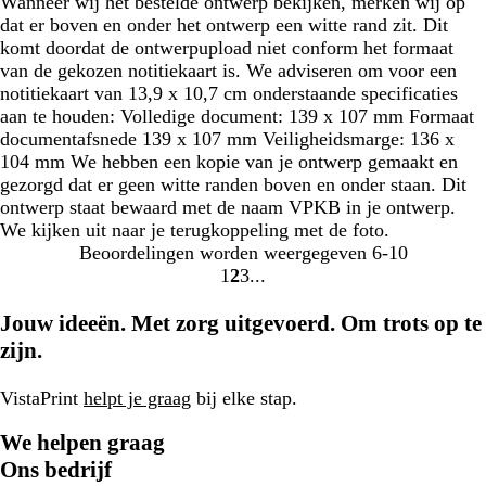
Wanneer wij het bestelde ontwerp bekijken, merken wij op
dat er boven en onder het ontwerp een witte rand zit. Dit
komt doordat de ontwerpupload niet conform het formaat
van de gekozen notitiekaart is. We adviseren om voor een
notitiekaart van 13,9 x 10,7 cm onderstaande specificaties
aan te houden: Volledige document: 139 x 107 mm Formaat
documentafsnede 139 x 107 mm Veiligheidsmarge: 136 x
104 mm We hebben een kopie van je ontwerp gemaakt en
gezorgd dat er geen witte randen boven en onder staan. Dit
ontwerp staat bewaard met de naam VPKB in je ontwerp.
We kijken uit naar je terugkoppeling met de foto.
Beoordelingen worden weergegeven
6-10
1
2
3
Naar
Naar
Naar
pagina
pagina
pagina
Jouw ideeën. Met zorg uitgevoerd. Om trots op te
zijn.
VistaPrint
helpt je graag
bij elke stap.
We helpen graag
Ons bedrijf