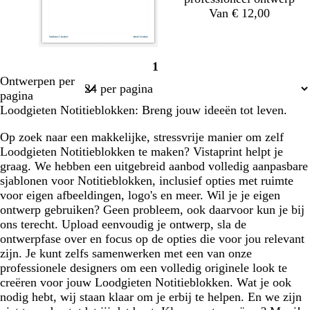
Van € 12,00
w
w
w
w
1
i
i
i
i
Pagina
Ontwerpen per
t
t
t
t
1
pagina
Loodgieten Notitieblokken: Breng jouw ideeën tot leven.
Op zoek naar een makkelijke, stressvrije manier om zelf
Loodgieten Notitieblokken te maken? Vistaprint helpt je
graag. We hebben een uitgebreid aanbod volledig aanpasbare
sjablonen voor Notitieblokken, inclusief opties met ruimte
voor eigen afbeeldingen, logo's en meer. Wil je je eigen
ontwerp gebruiken? Geen probleem, ook daarvoor kun je bij
ons terecht. Upload eenvoudig je ontwerp, sla de
ontwerpfase over en focus op de opties die voor jou relevant
zijn. Je kunt zelfs samenwerken met een van onze
professionele designers om een volledig originele look te
creëren voor jouw Loodgieten Notitieblokken. Wat je ook
nodig hebt, wij staan klaar om je erbij te helpen. En we zijn