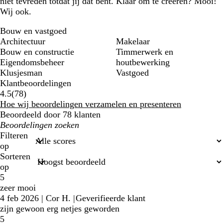
niet tevreden totdat jij dat bent. Klaar om te creëren? Mooi!
Wij ook.
Bouw en vastgoed
Architectuur
Makelaar
Bouw en constructie
Timmerwerk en
Eigendomsbeheer
houtbewerking
Klusjesman
Vastgoed
Klantbeoordelingen
78
4.5
(
78
)
klantbeoordelingen
Hoe wij beoordelingen verzamelen en presenteren
Beoordeeld door 78 klanten
Mijn
zoekopdrachten
Filteren
op
Sorteren
op
5
zeer mooi
4 feb 2026
|
Cor H.
|
Geverifieerde klant
zijn gewoon erg netjes geworden
5