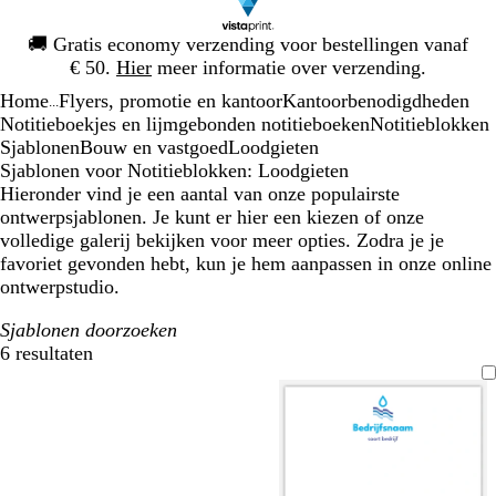
Dia
🚚
Gratis economy verzending voor bestellingen vanaf
1
€ 50.
Hier
meer informatie over verzending.
van
Home
Flyers, promotie en kantoor
Kantoorbenodigdheden
1
...
Notitieboekjes en lijmgebonden notitieboeken
Notitieblokken
Sjablonen
Bouw en vastgoed
Loodgieten
Sjablonen voor Notitieblokken: Loodgieten
Hieronder vind je een aantal van onze populairste
ontwerpsjablonen. Je kunt er hier een kiezen of onze
volledige galerij bekijken voor meer opties. Zodra je je
favoriet gevonden hebt, kun je hem aanpassen in onze online
ontwerpstudio.
Sjablonen doorzoeken
6 resultaten
Filters