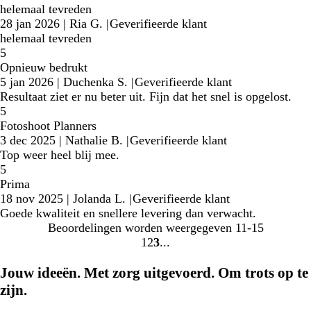
helemaal tevreden
28 jan 2026
|
Ria G.
|
Geverifieerde klant
helemaal tevreden
5
Opnieuw bedrukt
5 jan 2026
|
Duchenka S.
|
Geverifieerde klant
Resultaat ziet er nu beter uit. Fijn dat het snel is opgelost.
5
Fotoshoot Planners
3 dec 2025
|
Nathalie B.
|
Geverifieerde klant
Top weer heel blij mee.
5
Prima
18 nov 2025
|
Jolanda L.
|
Geverifieerde klant
Goede kwaliteit en snellere levering dan verwacht.
Beoordelingen worden weergegeven
11-15
1
2
3
Naar
Naar
Naar
pagina
pagina
pagina
Jouw ideeën. Met zorg uitgevoerd. Om trots op te
zijn.