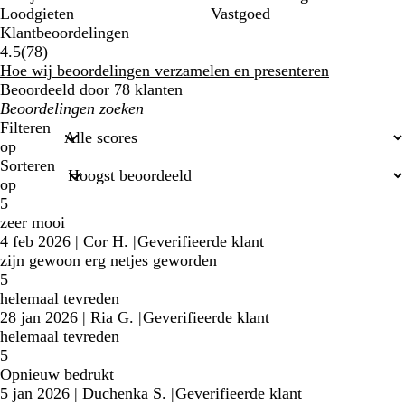
Loodgieten
Vastgoed
Klantbeoordelingen
78
4.5
(
78
)
klantbeoordelingen
Hoe wij beoordelingen verzamelen en presenteren
Beoordeeld door 78 klanten
Mijn
zoekopdrachten
Filteren
op
Sorteren
op
5
zeer mooi
4 feb 2026
|
Cor H.
|
Geverifieerde klant
zijn gewoon erg netjes geworden
5
helemaal tevreden
28 jan 2026
|
Ria G.
|
Geverifieerde klant
helemaal tevreden
5
Opnieuw bedrukt
5 jan 2026
|
Duchenka S.
|
Geverifieerde klant