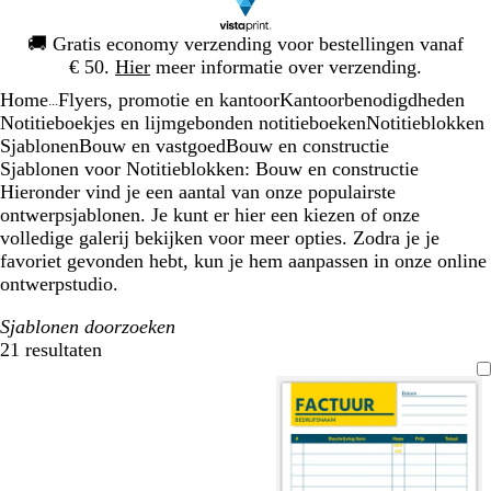
Dia
🚚
Gratis economy verzending voor bestellingen vanaf
1
€ 50.
Hier
meer informatie over verzending.
van
Home
Flyers, promotie en kantoor
Kantoorbenodigdheden
1
...
Notitieboekjes en lijmgebonden notitieboeken
Notitieblokken
Sjablonen
Bouw en vastgoed
Bouw en constructie
Sjablonen voor Notitieblokken: Bouw en constructie
Hieronder vind je een aantal van onze populairste
ontwerpsjablonen. Je kunt er hier een kiezen of onze
volledige galerij bekijken voor meer opties. Zodra je je
favoriet gevonden hebt, kun je hem aanpassen in onze online
ontwerpstudio.
Sjablonen doorzoeken
21 resultaten
Filters