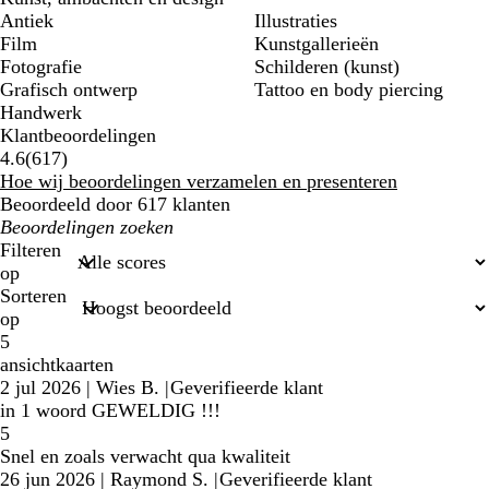
Antiek
Illustraties
Film
Kunstgallerieën
Fotografie
Schilderen (kunst)
Grafisch ontwerp
Tattoo en body piercing
Handwerk
Klantbeoordelingen
617
4.6
(
617
)
klantbeoordelingen
Hoe wij beoordelingen verzamelen en presenteren
Beoordeeld door 617 klanten
Mijn
zoekopdrachten
Filteren
op
Sorteren
op
5
ansichtkaarten
2 jul 2026
|
Wies B.
|
Geverifieerde klant
in 1 woord GEWELDIG !!!
5
Snel en zoals verwacht qua kwaliteit
26 jun 2026
|
Raymond S.
|
Geverifieerde klant