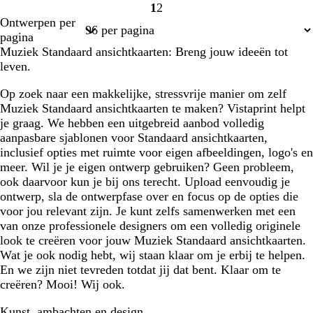
1
2
Pagina
Pagina
Ontwerpen per
1
2
pagina
Muziek Standaard ansichtkaarten: Breng jouw ideeën tot
leven.
Op zoek naar een makkelijke, stressvrije manier om zelf
Muziek Standaard ansichtkaarten te maken? Vistaprint helpt
je graag. We hebben een uitgebreid aanbod volledig
aanpasbare sjablonen voor Standaard ansichtkaarten,
inclusief opties met ruimte voor eigen afbeeldingen, logo's en
meer. Wil je je eigen ontwerp gebruiken? Geen probleem,
ook daarvoor kun je bij ons terecht. Upload eenvoudig je
ontwerp, sla de ontwerpfase over en focus op de opties die
voor jou relevant zijn. Je kunt zelfs samenwerken met een
van onze professionele designers om een volledig originele
look te creëren voor jouw Muziek Standaard ansichtkaarten.
Wat je ook nodig hebt, wij staan klaar om je erbij te helpen.
En we zijn niet tevreden totdat jij dat bent. Klaar om te
creëren? Mooi! Wij ook.
Kunst, ambachten en design