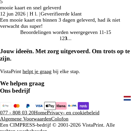
5
mooie kaart en snel geleverd
12 jun 2026
|
H l.
|
Geverifieerde klant
Een mooie kaart en binnen 3 dagen geleverd, had ik niet
verwacht dus super!
Beoordelingen worden weergegeven
11-15
1
2
3
Naar
Naar
Naar
pagina
pagina
pagina
Jouw ideeën. Met zorg uitgevoerd. Om trots op te
zijn.
VistaPrint
helpt je graag
bij elke stap.
We helpen graag
Ons bedrijf
077 - 808 03 20
Home
Privacy- en cookiebeleid
Algemene Voorwaarden
Colofon
Een CIMPRESS-bedrijf
© 2001-2026 VistaPrint. Alle
rechten voorbehouden.