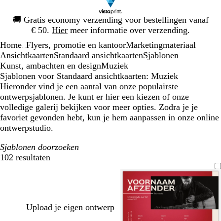
Dia
🚚
Gratis economy verzending voor bestellingen vanaf
1
€ 50.
Hier
meer informatie over verzending.
van
Home
Flyers, promotie en kantoor
Marketingmateriaal
1
...
Ansichtkaarten
Standaard ansichtkaarten
Sjablonen
Kunst, ambachten en design
Muziek
Sjablonen voor Standaard ansichtkaarten: Muziek
Hieronder vind je een aantal van onze populairste
ontwerpsjablonen. Je kunt er hier een kiezen of onze
volledige galerij bekijken voor meer opties. Zodra je je
favoriet gevonden hebt, kun je hem aanpassen in onze online
ontwerpstudio.
Sjablonen doorzoeken
102 resultaten
Filters
Upload je eigen ontwerp