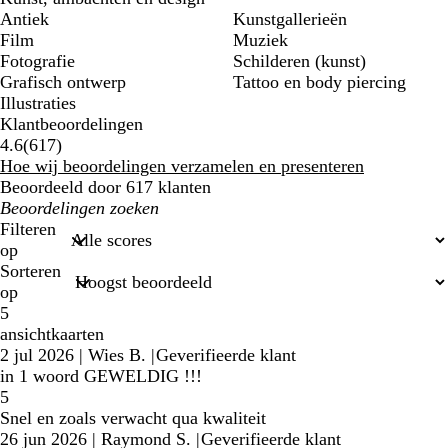
Antiek
Kunstgallerieën
Film
Muziek
Fotografie
Schilderen (kunst)
Grafisch ontwerp
Tattoo en body piercing
Illustraties
Klantbeoordelingen
617
4.6
(
617
)
klantbeoordelingen
Hoe wij beoordelingen verzamelen en presenteren
Beoordeeld door 617 klanten
Mijn
zoekopdrachten
Filteren
op
Sorteren
op
5
ansichtkaarten
2 jul 2026
|
Wies B.
|
Geverifieerde klant
in 1 woord GEWELDIG !!!
5
Snel en zoals verwacht qua kwaliteit
26 jun 2026
|
Raymond S.
|
Geverifieerde klant