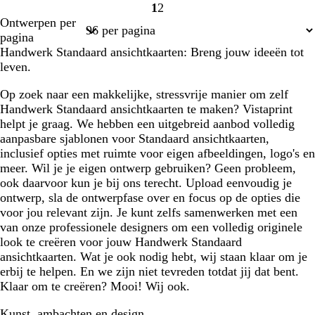
1
2
Pagina
Pagina
Ontwerpen per
1
2
pagina
Handwerk Standaard ansichtkaarten: Breng jouw ideeën tot
leven.
Op zoek naar een makkelijke, stressvrije manier om zelf
Handwerk Standaard ansichtkaarten te maken? Vistaprint
helpt je graag. We hebben een uitgebreid aanbod volledig
aanpasbare sjablonen voor Standaard ansichtkaarten,
inclusief opties met ruimte voor eigen afbeeldingen, logo's en
meer. Wil je je eigen ontwerp gebruiken? Geen probleem,
ook daarvoor kun je bij ons terecht. Upload eenvoudig je
ontwerp, sla de ontwerpfase over en focus op de opties die
voor jou relevant zijn. Je kunt zelfs samenwerken met een
van onze professionele designers om een volledig originele
look te creëren voor jouw Handwerk Standaard
ansichtkaarten. Wat je ook nodig hebt, wij staan klaar om je
erbij te helpen. En we zijn niet tevreden totdat jij dat bent.
Klaar om te creëren? Mooi! Wij ook.
Kunst, ambachten en design