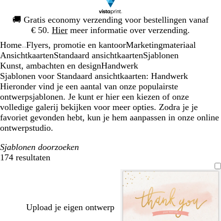
Dia
🚚
Gratis economy verzending voor bestellingen vanaf
1
€ 50.
Hier
meer informatie over verzending.
van
Home
Flyers, promotie en kantoor
Marketingmateriaal
1
...
Ansichtkaarten
Standaard ansichtkaarten
Sjablonen
Kunst, ambachten en design
Handwerk
Sjablonen voor Standaard ansichtkaarten: Handwerk
Hieronder vind je een aantal van onze populairste
ontwerpsjablonen. Je kunt er hier een kiezen of onze
volledige galerij bekijken voor meer opties. Zodra je je
favoriet gevonden hebt, kun je hem aanpassen in onze online
ontwerpstudio.
Sjablonen doorzoeken
174 resultaten
Filters
Upload je eigen ontwerp