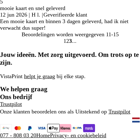
5
mooie kaart en snel geleverd
12 jun 2026
|
H l.
|
Geverifieerde klant
Een mooie kaart en binnen 3 dagen geleverd, had ik niet
verwacht dus super!
Beoordelingen worden weergegeven
11-15
1
2
3
Naar
Naar
Naar
pagina
pagina
pagina
Jouw ideeën. Met zorg uitgevoerd. Om trots op te
zijn.
VistaPrint
helpt je graag
bij elke stap.
We helpen graag
Ons bedrijf
Trustpilot
Onze klanten beoordelen ons als Uitstekend op
Trustpilot
077 - 808 03 20
Home
Privacy- en cookiebeleid