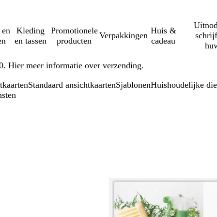
Uitnod
 en
Kleding
Promotionele
Huis &
Verpakkingen
schrij
en
en tassen
producten
cadeau
huw
50.
Hier
meer informatie over verzending.
tkaarten
Standaard ansichtkaarten
Sjablonen
Huishoudelijke die
nsten