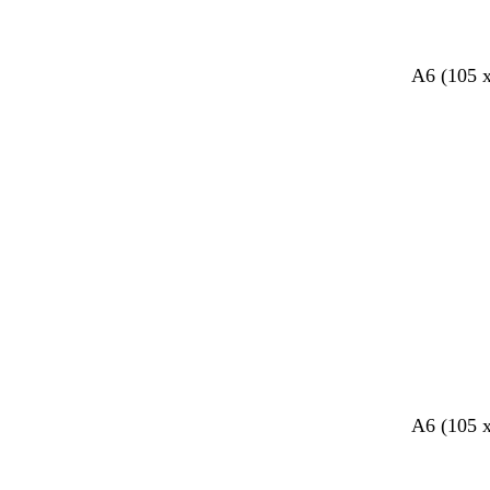
A6 (105 
Bezig
met
laden
A6 (105 
Bezig