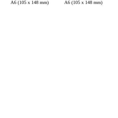
A6 (105 x 148 mm)
A6 (105 x 148 mm)
s
s
Bezig
Bezig
met
met
laden
laden