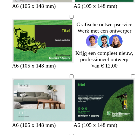
w
s
s
s
l
l
l
l
g
b
t
b
A6 (105 x 148 mm)
A6 (105 x 148 mm)
i
i
i
i
r
l
u
e
c
c
c
c
i
a
r
i
Grafische ontwerpservice
h
h
h
h
j
d
q
g
Werk met een ontwerper
t
t
t
t
s
g
u
e
g
g
g
g
r
o
r
r
r
r
o
i
i
i
i
i
e
s
Krijg een compleet nieuw,
j
j
j
j
n
e
professioneel ontwerp
s
s
s
s
A6 (105 x 148 mm)
Van € 12,00
l
b
l
b
l
b
d
s
b
A6 (105 x 148 mm)
A6 (105 x 148 mm)
i
e
i
e
a
l
o
m
e