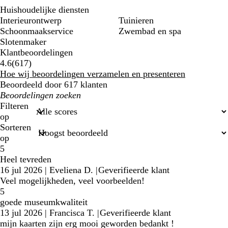
Huishoudelijke diensten
Interieurontwerp
Tuinieren
Schoonmaakservice
Zwembad en spa
Slotenmaker
Klantbeoordelingen
617
4.6
(
617
)
klantbeoordelingen
Hoe wij beoordelingen verzamelen en presenteren
Beoordeeld door 617 klanten
Mijn
zoekopdrachten
Filteren
op
Sorteren
op
5
Heel tevreden
16 jul 2026
|
Eveliena D.
|
Geverifieerde klant
Veel mogelijkheden, veel voorbeelden!
5
goede museumkwaliteit
13 jul 2026
|
Francisca T.
|
Geverifieerde klant
mijn kaarten zijn erg mooi geworden bedankt !