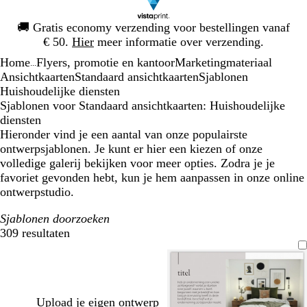
Dia
🚚
Gratis economy verzending voor bestellingen vanaf
1
€ 50.
Hier
meer informatie over verzending.
van
Home
Flyers, promotie en kantoor
Marketingmateriaal
1
...
Ansichtkaarten
Standaard ansichtkaarten
Sjablonen
Huishoudelijke diensten
Sjablonen voor Standaard ansichtkaarten: Huishoudelijke
diensten
Hieronder vind je een aantal van onze populairste
ontwerpsjablonen. Je kunt er hier een kiezen of onze
volledige galerij bekijken voor meer opties. Zodra je je
favoriet gevonden hebt, kun je hem aanpassen in onze online
ontwerpstudio.
Sjablonen doorzoeken
309 resultaten
Filters
Upload je eigen ontwerp