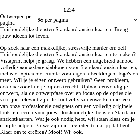
1
2
3
4
Pagina
Pagina
Pagina
Pagina
Ontwerpen per
1
2
3
4
pagina
Huishoudelijke diensten Standaard ansichtkaarten: Breng
jouw ideeën tot leven.
Op zoek naar een makkelijke, stressvrije manier om zelf
Huishoudelijke diensten Standaard ansichtkaarten te maken?
Vistaprint helpt je graag. We hebben een uitgebreid aanbod
volledig aanpasbare sjablonen voor Standaard ansichtkaarten,
inclusief opties met ruimte voor eigen afbeeldingen, logo's en
meer. Wil je je eigen ontwerp gebruiken? Geen probleem,
ook daarvoor kun je bij ons terecht. Upload eenvoudig je
ontwerp, sla de ontwerpfase over en focus op de opties die
voor jou relevant zijn. Je kunt zelfs samenwerken met een
van onze professionele designers om een volledig originele
look te creëren voor jouw Huishoudelijke diensten Standaard
ansichtkaarten. Wat je ook nodig hebt, wij staan klaar om je
erbij te helpen. En we zijn niet tevreden totdat jij dat bent.
Klaar om te creëren? Mooi! Wij ook.