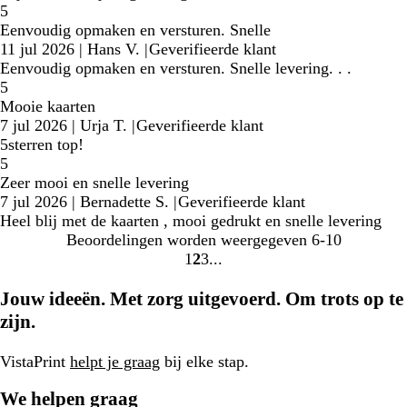
5
Eenvoudig opmaken en versturen. Snelle
11 jul 2026
|
Hans V.
|
Geverifieerde klant
Eenvoudig opmaken en versturen. Snelle levering. . .
5
Mooie kaarten
7 jul 2026
|
Urja T.
|
Geverifieerde klant
5sterren top!
5
Zeer mooi en snelle levering
7 jul 2026
|
Bernadette S.
|
Geverifieerde klant
Heel blij met de kaarten , mooi gedrukt en snelle levering
Beoordelingen worden weergegeven
6-10
1
2
3
Naar
Naar
Naar
pagina
pagina
pagina
Jouw ideeën. Met zorg uitgevoerd. Om trots op te
zijn.
VistaPrint
helpt je graag
bij elke stap.
We helpen graag