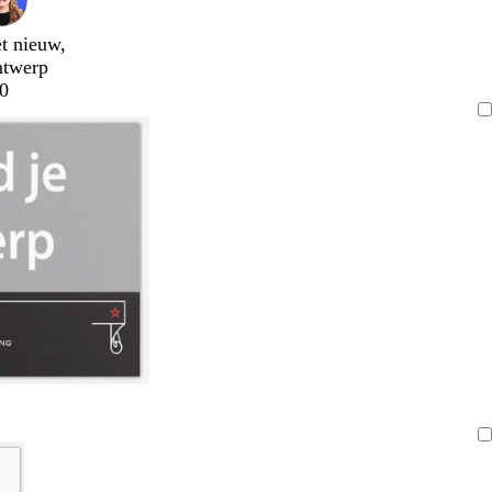
t nieuw,
ntwerp
0