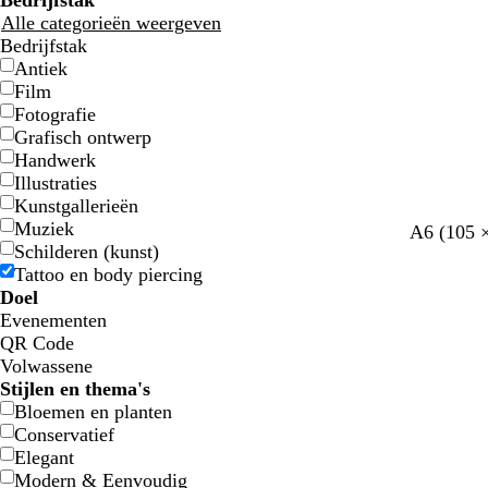
Bedrijfstak
Alle categorieën weergeven
Bedrijfstak
Antiek
Film
Fotografie
Grafisch ontwerp
Handwerk
Illustraties
Kunstgallerieën
Muziek
c
c
c
s
d
d
w
b
A6 (105 
Schilderen (kunst)
r
r
r
t
o
o
i
l
Tattoo en body piercing
è
è
è
a
n
n
t
a
Doel
m
m
m
a
k
k
d
Evenementen
e
e
e
l
e
e
g
QR Code
r
r
r
Volwassene
g
b
o
Stijlen en thema's
r
r
e
Bloemen en planten
i
u
n
Conservatief
j
i
Elegant
s
n
Modern & Eenvoudig