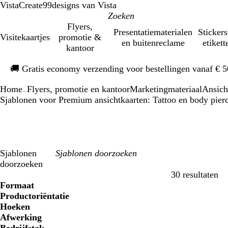
VistaCreate
99designs van Vista
Flyers,
Presentatiematerialen
Stickers
Visitekaartjes
promotie &
en buitenreclame
etikett
kantoor
Dia
🚚
Gratis economy verzending voor bestellingen vanaf € 
1
van
Home
Flyers, promotie en kantoor
Marketingmateriaal
Ansich
1
...
Sjablonen voor Premium ansichtkaarten: Tattoo en body pier
Sjablonen
doorzoeken
30 resultaten
Filters
Formaat
Productoriëntatie
Hoeken
Afwerking