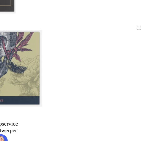
pservice
twerper