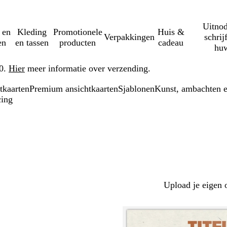
Uitnod
 en
Kleding
Promotionele
Huis &
Verpakkingen
schrij
en
en tassen
producten
cadeau
huw
50.
Hier
meer informatie over verzending.
tkaarten
Premium ansichtkaarten
Sjablonen
Kunst, ambachten e
cing
Upload je eigen 