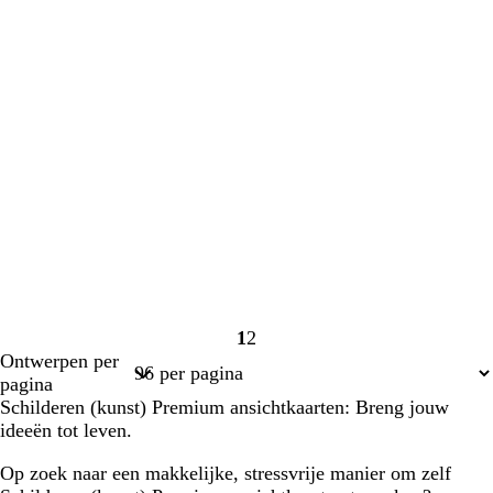
1
2
Pagina
Pagina
Ontwerpen per
1
2
pagina
Schilderen (kunst) Premium ansichtkaarten: Breng jouw
ideeën tot leven.
Op zoek naar een makkelijke, stressvrije manier om zelf