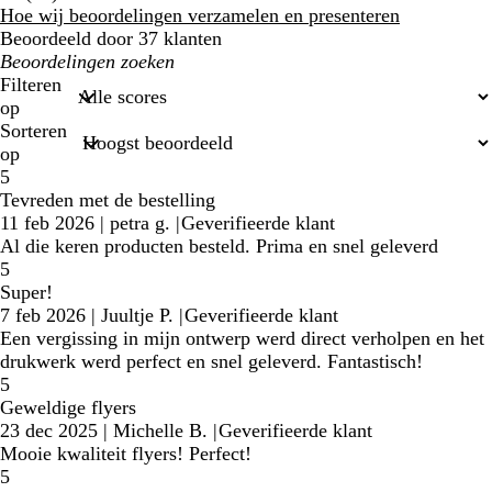
klantbeoordelingen
Hoe wij beoordelingen verzamelen en presenteren
Beoordeeld door 37 klanten
Mijn
zoekopdrachten
Filteren
op
Sorteren
op
5
Tevreden met de bestelling
11 feb 2026
|
petra g.
|
Geverifieerde klant
Al die keren producten besteld. Prima en snel geleverd
5
Super!
7 feb 2026
|
Juultje P.
|
Geverifieerde klant
Een vergissing in mijn ontwerp werd direct verholpen en het
drukwerk werd perfect en snel geleverd. Fantastisch!
5
Geweldige flyers
23 dec 2025
|
Michelle B.
|
Geverifieerde klant
Mooie kwaliteit flyers! Perfect!
5