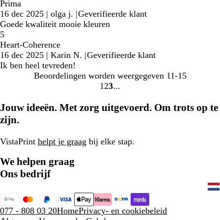
Prima
16 dec 2025
|
olga j.
|
Geverifieerde klant
Goede kwaliteit mooie kleuren
5
Heart-Coherence
16 dec 2025
|
Karin N.
|
Geverifieerde klant
Ik ben heel tevreden!
Beoordelingen worden weergegeven
11-15
1
2
3
Naar
Naar
Naar
pagina
pagina
pagina
Jouw ideeën. Met zorg uitgevoerd. Om trots op te
zijn.
VistaPrint
helpt je graag
bij elke stap.
We helpen graag
Ons bedrijf
077 - 808 03 20
Home
Privacy- en cookiebeleid