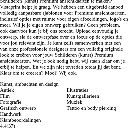
Schilderen (kunst) Premium ansichtkaarten te maken?
Vistaprint helpt je graag. We hebben een uitgebreid aanbod
volledig aanpasbare sjablonen voor Premium ansichtkaarten,
inclusief opties met ruimte voor eigen afbeeldingen, logo's en
meer. Wil je je eigen ontwerp gebruiken? Geen probleem,
ook daarvoor kun je bij ons terecht. Upload eenvoudig je
ontwerp, sla de ontwerpfase over en focus op de opties die
voor jou relevant zijn. Je kunt zelfs samenwerken met een
van onze professionele designers om een volledig originele
look te creëren voor jouw Schilderen (kunst) Premium
ansichtkaarten. Wat je ook nodig hebt, wij staan klaar om je
erbij te helpen. En we zijn niet tevreden totdat jij dat bent.
Klaar om te creëren? Mooi! Wij ook.
Kunst, ambachten en design
Antiek
Illustraties
Film
Kunstgallerieën
Fotografie
Muziek
Grafisch ontwerp
Tattoo en body piercing
Handwerk
Klantbeoordelingen
37
4.4
(
37
)