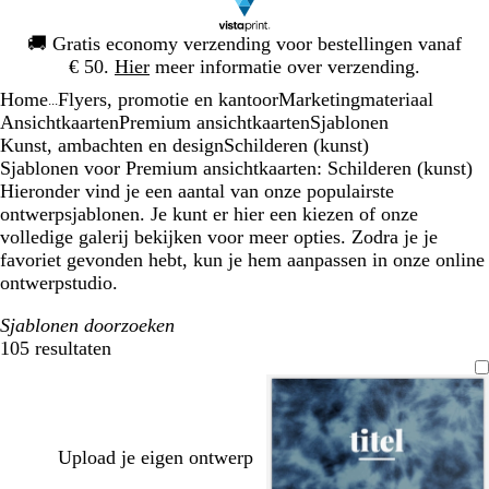
Dia
🚚
Gratis economy verzending voor bestellingen vanaf
1
€ 50.
Hier
meer informatie over verzending.
van
Home
Flyers, promotie en kantoor
Marketingmateriaal
1
...
Ansichtkaarten
Premium ansichtkaarten
Sjablonen
Kunst, ambachten en design
Schilderen (kunst)
Sjablonen voor Premium ansichtkaarten: Schilderen (kunst)
Hieronder vind je een aantal van onze populairste
ontwerpsjablonen. Je kunt er hier een kiezen of onze
volledige galerij bekijken voor meer opties. Zodra je je
favoriet gevonden hebt, kun je hem aanpassen in onze online
ontwerpstudio.
Sjablonen doorzoeken
105 resultaten
Filters
Upload je eigen ontwerp