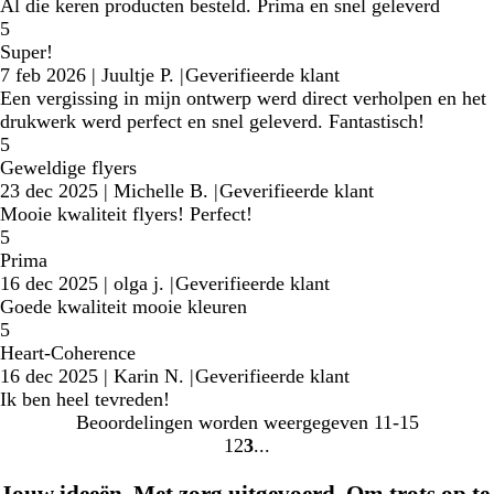
Al die keren producten besteld. Prima en snel geleverd
5
Super!
7 feb 2026
|
Juultje P.
|
Geverifieerde klant
Een vergissing in mijn ontwerp werd direct verholpen en het
drukwerk werd perfect en snel geleverd. Fantastisch!
5
Geweldige flyers
23 dec 2025
|
Michelle B.
|
Geverifieerde klant
Mooie kwaliteit flyers! Perfect!
5
Prima
16 dec 2025
|
olga j.
|
Geverifieerde klant
Goede kwaliteit mooie kleuren
5
Heart-Coherence
16 dec 2025
|
Karin N.
|
Geverifieerde klant
Ik ben heel tevreden!
Beoordelingen worden weergegeven
11-15
1
2
3
Naar
Naar
Naar
pagina
pagina
pagina