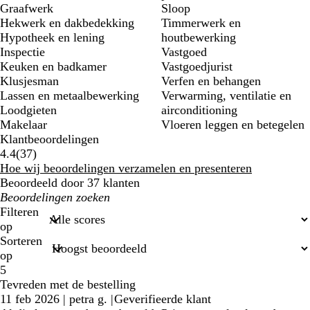
Graafwerk
Sloop
Hekwerk en dakbedekking
Timmerwerk en
Hypotheek en lening
houtbewerking
Inspectie
Vastgoed
Keuken en badkamer
Vastgoedjurist
Klusjesman
Verfen en behangen
Lassen en metaalbewerking
Verwarming, ventilatie en
Loodgieten
airconditioning
Makelaar
Vloeren leggen en betegelen
Klantbeoordelingen
37
4.4
(
37
)
klantbeoordelingen
Hoe wij beoordelingen verzamelen en presenteren
Beoordeeld door 37 klanten
Mijn
zoekopdrachten
Filteren
op
Sorteren
op
5
Tevreden met de bestelling
11 feb 2026
|
petra g.
|
Geverifieerde klant