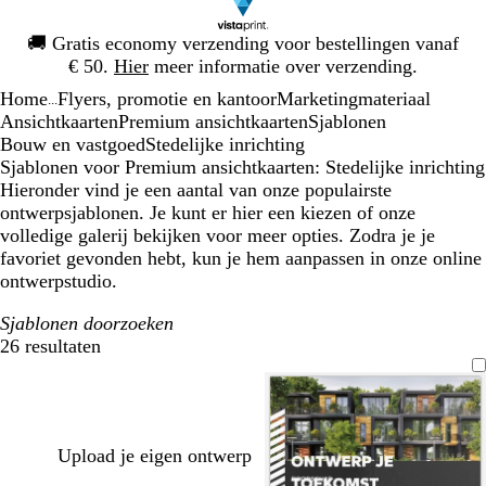
Dia
🚚
Gratis economy verzending voor bestellingen vanaf
1
€ 50.
Hier
meer informatie over verzending.
van
Home
Flyers, promotie en kantoor
Marketingmateriaal
1
...
Ansichtkaarten
Premium ansichtkaarten
Sjablonen
Bouw en vastgoed
Stedelijke inrichting
Sjablonen voor Premium ansichtkaarten: Stedelijke inrichting
Hieronder vind je een aantal van onze populairste
ontwerpsjablonen. Je kunt er hier een kiezen of onze
volledige galerij bekijken voor meer opties. Zodra je je
favoriet gevonden hebt, kun je hem aanpassen in onze online
ontwerpstudio.
Sjablonen doorzoeken
26 resultaten
Filters
Upload je eigen ontwerp