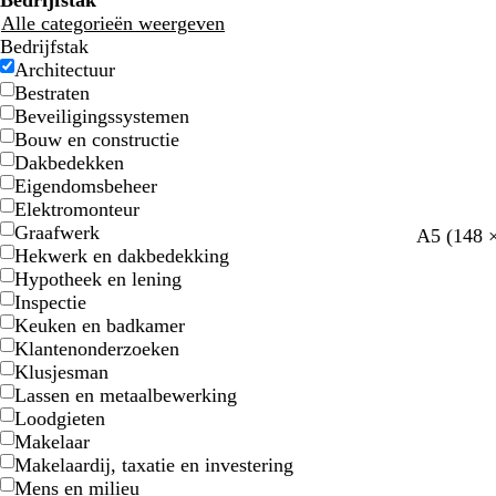
Bedrijfstak
Alle categorieën weergeven
Bedrijfstak
Architectuur
Bestraten
Beveiligingssystemen
Bouw en constructie
Dakbedekken
Eigendomsbeheer
Elektromonteur
Graafwerk
l
l
s
d
m
z
A5 (148 
Hekwerk en dakbedekking
i
i
t
o
a
w
Hypotheek en lening
c
c
a
n
u
a
Inspectie
h
h
a
k
v
r
Keuken en badkamer
t
t
l
e
e
t
Klantenonderzoeken
g
g
r
Klusjesman
r
r
b
Lassen en metaalbewerking
i
i
l
Loodgieten
j
j
a
Makelaar
s
s
u
Makelaardij, taxatie en investering
w
Mens en milieu