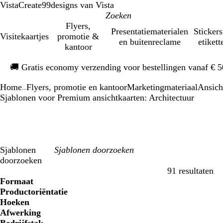
VistaCreate
99designs van Vista
Flyers,
Presentatiematerialen
Stickers
Visitekaartjes
promotie &
en buitenreclame
etikett
kantoor
Dia
🚚
Gratis economy verzending voor bestellingen vanaf € 
1
van
Home
Flyers, promotie en kantoor
Marketingmateriaal
Ansich
1
...
Sjablonen voor Premium ansichtkaarten: Architectuur
Sjablonen
doorzoeken
91 resultaten
Filters
Formaat
Productoriëntatie
Hoeken
Afwerking