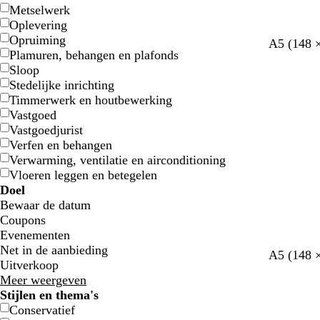
Metselwerk
Oplevering
Opruiming
l
b
d
l
A5 (148 
Plamuren, behangen en plafonds
i
e
o
i
Sloop
c
i
n
c
Stedelijke inrichting
h
g
k
h
Timmerwerk en houtbewerking
t
e
e
t
Vastgoed
g
r
g
Vastgoedjurist
r
p
r
Verfen en behangen
i
a
i
Verwarming, ventilatie en airconditioning
j
a
j
Vloeren leggen en betegelen
s
r
s
Doel
s
Bewaar de datum
Coupons
Evenementen
Net in de aanbieding
A5 (148 
Uitverkoop
Meer weergeven
Stijlen en thema's
Conservatief