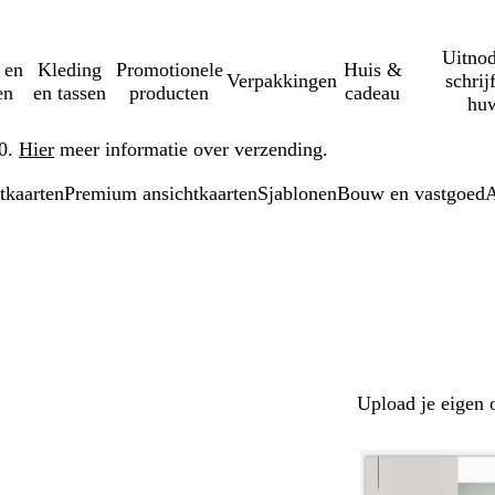
Uitnod
 en
Kleding
Promotionele
Huis &
Verpakkingen
schrij
en
en tassen
producten
cadeau
huw
50.
Hier
meer informatie over verzending.
tkaarten
Premium ansichtkaarten
Sjablonen
Bouw en vastgoed
A
Upload je eigen 