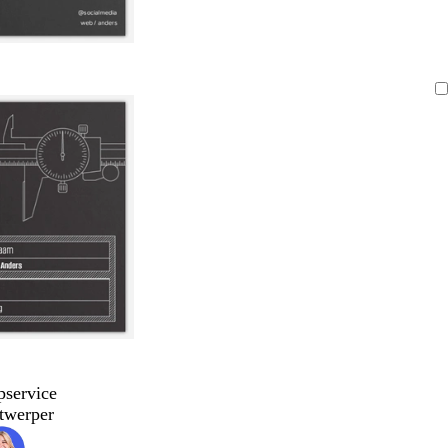
pservice
twerper