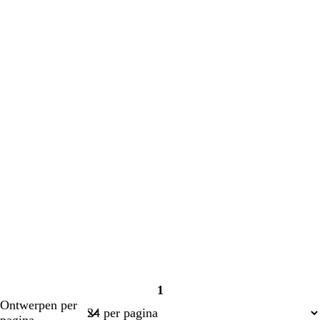
met
met
laden
laden
1
Pagina
Ontwerpen per
1