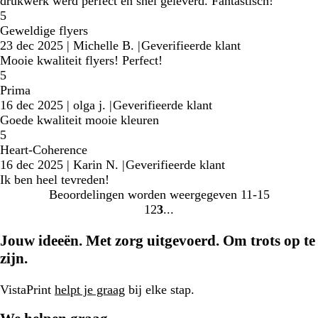
drukwerk werd perfect en snel geleverd. Fantastisch!
5
Geweldige flyers
23 dec 2025
|
Michelle B.
|
Geverifieerde klant
Mooie kwaliteit flyers! Perfect!
5
Prima
16 dec 2025
|
olga j.
|
Geverifieerde klant
Goede kwaliteit mooie kleuren
5
Heart-Coherence
16 dec 2025
|
Karin N.
|
Geverifieerde klant
Ik ben heel tevreden!
Beoordelingen worden weergegeven
11-15
1
2
3
Naar
Naar
Naar
pagina
pagina
pagina
Jouw ideeën. Met zorg uitgevoerd. Om trots op te
zijn.
VistaPrint
helpt je graag
bij elke stap.