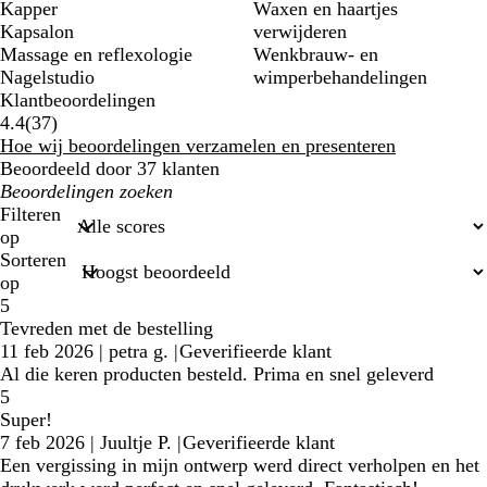
Kapper
Waxen en haartjes
Kapsalon
verwijderen
Massage en reflexologie
Wenkbrauw- en
Nagelstudio
wimperbehandelingen
Klantbeoordelingen
37
4.4
(
37
)
klantbeoordelingen
Hoe wij beoordelingen verzamelen en presenteren
Beoordeeld door 37 klanten
Mijn
zoekopdrachten
Filteren
op
Sorteren
op
5
Tevreden met de bestelling
11 feb 2026
|
petra g.
|
Geverifieerde klant
Al die keren producten besteld. Prima en snel geleverd
5
Super!
7 feb 2026
|
Juultje P.
|
Geverifieerde klant
Een vergissing in mijn ontwerp werd direct verholpen en het