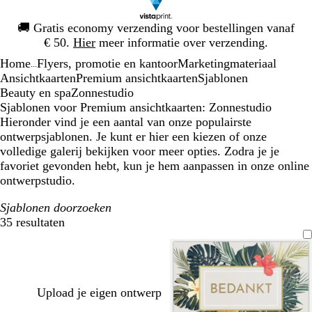
Dia
🚚
Gratis economy verzending voor bestellingen vanaf
1
€ 50.
Hier
meer informatie over verzending.
van
Home
Flyers, promotie en kantoor
Marketingmateriaal
1
...
Ansichtkaarten
Premium ansichtkaarten
Sjablonen
Beauty en spa
Zonnestudio
Sjablonen voor Premium ansichtkaarten: Zonnestudio
Hieronder vind je een aantal van onze populairste
ontwerpsjablonen. Je kunt er hier een kiezen of onze
volledige galerij bekijken voor meer opties. Zodra je je
favoriet gevonden hebt, kun je hem aanpassen in onze online
ontwerpstudio.
Sjablonen doorzoeken
35 resultaten
Filters
Upload je eigen ontwerp