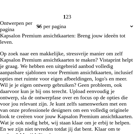
1
2
3
Pagina
Pagina
Pagina
Ontwerpen per
1
2
3
pagina
Kapsalon Premium ansichtkaarten: Breng jouw ideeën tot
leven.
Op zoek naar een makkelijke, stressvrije manier om zelf
Kapsalon Premium ansichtkaarten te maken? Vistaprint helpt
je graag. We hebben een uitgebreid aanbod volledig
aanpasbare sjablonen voor Premium ansichtkaarten, inclusief
opties met ruimte voor eigen afbeeldingen, logo's en meer.
Wil je je eigen ontwerp gebruiken? Geen probleem, ook
daarvoor kun je bij ons terecht. Upload eenvoudig je
ontwerp, sla de ontwerpfase over en focus op de opties die
voor jou relevant zijn. Je kunt zelfs samenwerken met een
van onze professionele designers om een volledig originele
look te creëren voor jouw Kapsalon Premium ansichtkaarten.
Wat je ook nodig hebt, wij staan klaar om je erbij te helpen.
En we zijn niet tevreden totdat jij dat bent. Klaar om te