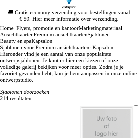
Dia
🚚
Gratis economy verzending voor bestellingen vanaf
1
€ 50.
Hier
meer informatie over verzending.
van
Home
Flyers, promotie en kantoor
Marketingmateriaal
1
...
Ansichtkaarten
Premium ansichtkaarten
Sjablonen
Beauty en spa
Kapsalon
Sjablonen voor Premium ansichtkaarten: Kapsalon
Hieronder vind je een aantal van onze populairste
ontwerpsjablonen. Je kunt er hier een kiezen of onze
volledige galerij bekijken voor meer opties. Zodra je je
favoriet gevonden hebt, kun je hem aanpassen in onze online
ontwerpstudio.
Sjablonen doorzoeken
214 resultaten
Filters