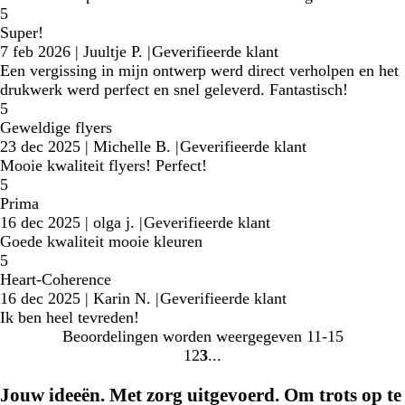
5
Super!
7 feb 2026
|
Juultje P.
|
Geverifieerde klant
Een vergissing in mijn ontwerp werd direct verholpen en het
drukwerk werd perfect en snel geleverd. Fantastisch!
5
Geweldige flyers
23 dec 2025
|
Michelle B.
|
Geverifieerde klant
Mooie kwaliteit flyers! Perfect!
5
Prima
16 dec 2025
|
olga j.
|
Geverifieerde klant
Goede kwaliteit mooie kleuren
5
Heart-Coherence
16 dec 2025
|
Karin N.
|
Geverifieerde klant
Ik ben heel tevreden!
Beoordelingen worden weergegeven
11-15
1
2
3
ga
ga
ga
naar
naar
naar
Jouw ideeën. Met zorg uitgevoerd. Om trots op te
pagina
pagina
pagina