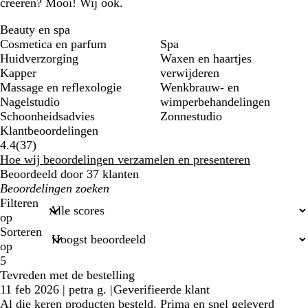
creëren? Mooi! Wij ook.
Beauty en spa
Cosmetica en parfum
Spa
Huidverzorging
Waxen en haartjes
Kapper
verwijderen
Massage en reflexologie
Wenkbrauw- en
Nagelstudio
wimperbehandelingen
Schoonheidsadvies
Zonnestudio
Klantbeoordelingen
37
4.4
(
37
)
klantbeoordelingen
Hoe wij beoordelingen verzamelen en presenteren
Beoordeeld door 37 klanten
Mijn
zoekopdrachten
Filteren
op
Sorteren
op
5
Tevreden met de bestelling
11 feb 2026
|
petra g.
|
Geverifieerde klant
Al die keren producten besteld. Prima en snel geleverd