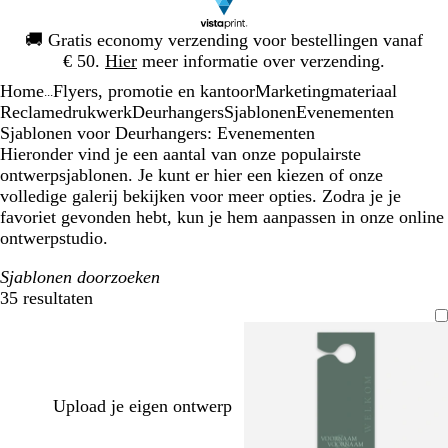
Dia
🚚
Gratis economy verzending voor bestellingen vanaf
1
€ 50.
Hier
meer informatie over verzending.
van
Home
Flyers, promotie en kantoor
Marketingmateriaal
1
...
Reclamedrukwerk
Deurhangers
Sjablonen
Evenementen
Sjablonen voor Deurhangers: Evenementen
Hieronder vind je een aantal van onze populairste
ontwerpsjablonen. Je kunt er hier een kiezen of onze
volledige galerij bekijken voor meer opties. Zodra je je
favoriet gevonden hebt, kun je hem aanpassen in onze online
ontwerpstudio.
Sjablonen doorzoeken
35 resultaten
Filters
Upload je eigen ontwerp