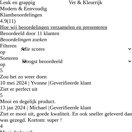
Leuk en grappig
Vet & Kleurrijk
Modern & Eenvoudig
Klantbeoordelingen
11
4.9
(
11
)
klantbeoordelingen
Hoe wij beoordelingen verzamelen en presenteren
Beoordeeld door 11 klanten
Mijn
zoekopdrachten
Filteren
op
Sorteren
op
5
Zou het zo weer doen
10 mei 2024
|
Yvonne
|
Geverifieerde klant
Ziet er perfect uit
5
Mooi en degelijk product.
13 jan 2024
|
Michael
|
Geverifieerde klant
Ziet er mooi uit, goede kwaliteit. En ook sneller geleverd dan
was gezegd. Kortom: super !
4