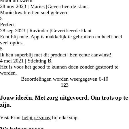
Mooi drukwerk
28 nov 2023
|
Maries
|
Geverifieerde klant
Mooie kwaliteit en snel geleverd
5
Perfect
28 sep 2023
|
Ravinder
|
Geverifieerde klant
Echt blij mee. App is makkelijk te gebruiken en heeft heel
veel opties.
5
Ik ben superblij met dit product! Een echte aanwinst!
4 mei 2021
|
Stichting B.
Het is voor het gebed te kunnen doen zonder gestoord te
worden.
Beoordelingen worden weergegeven
6-10
1
2
3
Naar
Naar
Naar
pagina
pagina
pagina
Jouw ideeën. Met zorg uitgevoerd. Om trots op te
zijn.
VistaPrint
helpt je graag
bij elke stap.