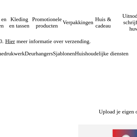
Uitnod
 en
Kleding
Promotionele
Huis &
Verpakkingen
schrij
en
en tassen
producten
cadeau
huw
50.
Hier
meer informatie over verzending.
medrukwerk
Deurhangers
Sjablonen
Huishoudelijke diensten
Upload je eigen 