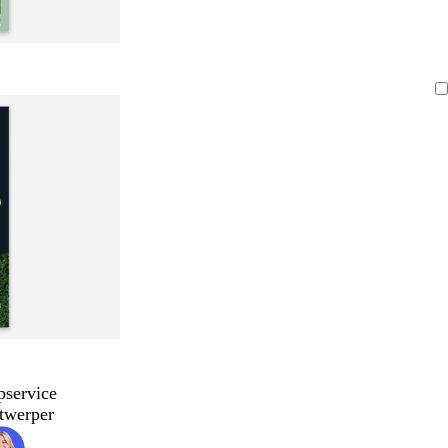
pservice
twerper