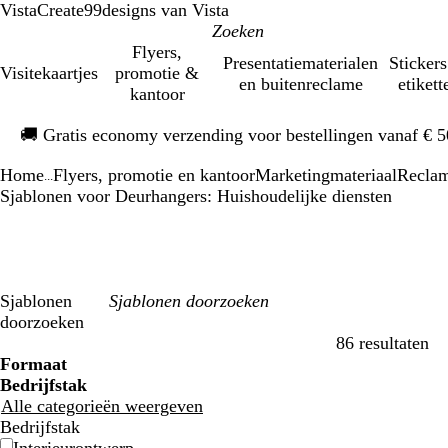
VistaCreate
99designs van Vista
Flyers,
Presentatiematerialen
Stickers
Visitekaartjes
promotie &
en buitenreclame
etikett
kantoor
Dia
🚚
Gratis economy verzending voor bestellingen vanaf € 
1
van
Home
Flyers, promotie en kantoor
Marketingmateriaal
Recla
1
...
Sjablonen voor Deurhangers: Huishoudelijke diensten
Sjablonen
doorzoeken
86 resultaten
Filters
Formaat
Bedrijfstak
Alle categorieën weergeven
Bedrijfstak