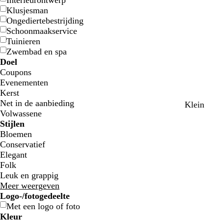
Interieurontwerp
Klusjesman
Ongediertebestrijding
Schoonmaakservice
Tuinieren
Zwembad en spa
Doel
Coupons
Evenementen
Kerst
Net in de aanbieding
d
b
o
Klein
Volwassene
o
l
r
Stijlen
n
a
a
Bloemen
k
u
n
Conservatief
e
w
j
Elegant
r
e
Folk
p
Leuk en grappig
a
Meer weergeven
a
Logo-/fotogedeelte
r
Met een logo of foto
s
Kleur