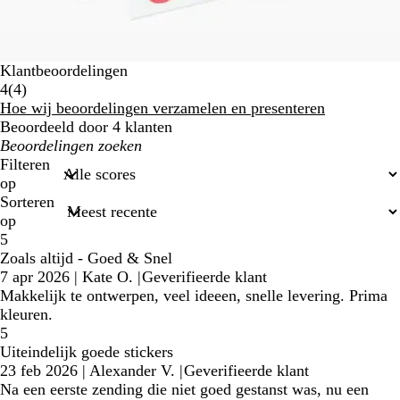
Klantbeoordelingen
4
4
(
4
)
klantbeoordelingen
Hoe wij beoordelingen verzamelen en presenteren
Beoordeeld door 4 klanten
Mijn
zoekopdrachten
Filteren
op
Sorteren
op
5
Zoals altijd - Goed & Snel
7 apr 2026
|
Kate O.
|
Geverifieerde klant
Makkelijk te ontwerpen, veel ideeen, snelle levering. Prima
kleuren.
5
Uiteindelijk goede stickers
23 feb 2026
|
Alexander V.
|
Geverifieerde klant
Na een eerste zending die niet goed gestanst was, nu een