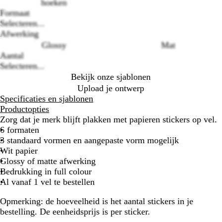
hoeken
Formaat
Loading
Selecteren...
options
Afwerking
Glossy
Mat
Aantal
Selecteren...
Bekijk onze sjablonen
Upload je ontwerp
Specificaties en sjablonen
Productopties
Zorg dat je merk blijft plakken met papieren stickers op vel.
6 formaten
3 standaard vormen en aangepaste vorm mogelijk
Wit papier
Glossy of matte afwerking
Bedrukking in full colour
Al vanaf 1 vel te bestellen
Opmerking:
de hoeveelheid is het aantal stickers in je
bestelling. De eenheidsprijs is per sticker.