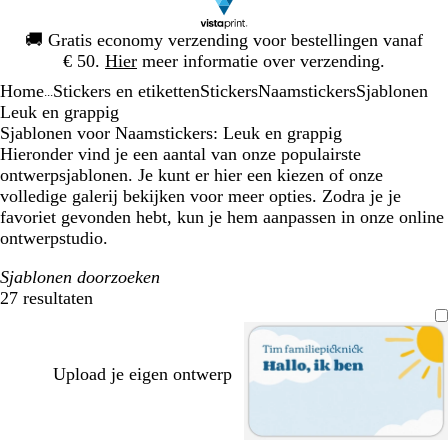
Dia
🚚
Gratis economy verzending voor bestellingen vanaf
1
€ 50.
Hier
meer informatie over verzending.
van
Home
Stickers en etiketten
Stickers
Naamstickers
Sjablonen
1
...
Leuk en grappig
Sjablonen voor Naamstickers: Leuk en grappig
Hieronder vind je een aantal van onze populairste
ontwerpsjablonen. Je kunt er hier een kiezen of onze
volledige galerij bekijken voor meer opties. Zodra je je
favoriet gevonden hebt, kun je hem aanpassen in onze online
ontwerpstudio.
Sjablonen doorzoeken
27 resultaten
Filters
Upload je eigen ontwerp