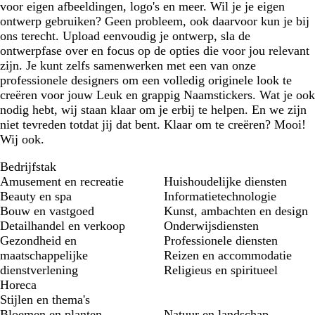
voor eigen afbeeldingen, logo's en meer. Wil je je eigen
ontwerp gebruiken? Geen probleem, ook daarvoor kun je bij
ons terecht. Upload eenvoudig je ontwerp, sla de
ontwerpfase over en focus op de opties die voor jou relevant
zijn. Je kunt zelfs samenwerken met een van onze
professionele designers om een volledig originele look te
creëren voor jouw Leuk en grappig Naamstickers. Wat je ook
nodig hebt, wij staan klaar om je erbij te helpen. En we zijn
niet tevreden totdat jij dat bent. Klaar om te creëren? Mooi!
Wij ook.
Bedrijfstak
Amusement en recreatie
Huishoudelijke diensten
Beauty en spa
Informatietechnologie
Bouw en vastgoed
Kunst, ambachten en design
Detailhandel en verkoop
Onderwijsdiensten
Gezondheid en
Professionele diensten
maatschappelijke
Reizen en accommodatie
dienstverlening
Religieus en spiritueel
Horeca
Stijlen en thema's
Bloemen en planten
Natuur en landschap